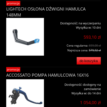
promocja
LIGHTECH OSŁONA DŹWIGNI HAMULCA
148MM
Dostępność:
na wyczerpaniu
Wysyłka w:
10 dni
593,10 zł
Cena regularna:
659,00 zł
Najniższa cena:
579,92 zł
do koszyka
promocja
ACCOSSATO POMPA HAMULCOWA 16X16
Dostępność:
dostępny na
zamówienie
Wysyłka w:
do 14 dni
1 054,00 zł