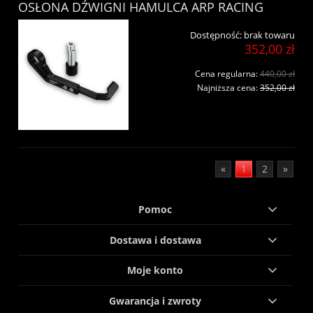
OSŁONA DŹWIGNI HAMULCA ARP RACING
Dostępność:
brak towaru
352,00 zł
Cena regularna:
440,00 zł
Najniższa cena:
352,00 zł
«
1
2
»
Pomoc
Dostawa i dostawa
Moje konto
Gwarancja i zwroty