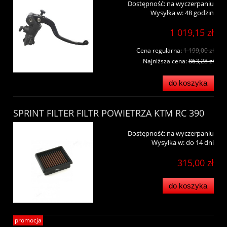
Dostępność:
na wyczerpaniu
Wysyłka w:
48 godzin
1 019,15 zł
Cena regularna:
1 199,00 zł
Najniższa cena:
863,28 zł
do koszyka
SPRINT FILTER FILTR POWIETRZA KTM RC 390
Dostępność:
na wyczerpaniu
Wysyłka w:
do 14 dni
315,00 zł
do koszyka
promocja