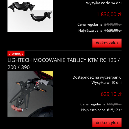
Wysyłka w:
do 14 dni
1 836,00 zł
Cena regularna:
2 040,00 zł
Najniższa cena:
1 530,00 zł
do koszyka
promocja
LIGHTECH MOCOWANIE TABLICY KTM RC 125 /
200 / 390
Dostępność:
na wyczerpaniu
Wysyłka w:
10 dni
629,10 zł
Cena regularna:
699,00 zł
Najniższa cena:
615,12 zł
do koszyka