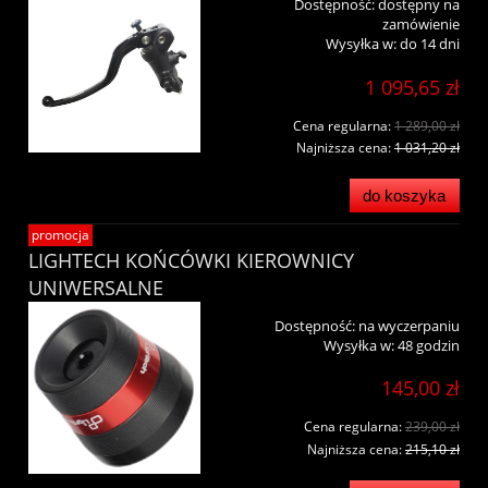
Dostępność:
dostępny na
zamówienie
Wysyłka w:
do 14 dni
1 095,65 zł
Cena regularna:
1 289,00 zł
Najniższa cena:
1 031,20 zł
do koszyka
promocja
LIGHTECH KOŃCÓWKI KIEROWNICY
UNIWERSALNE
Dostępność:
na wyczerpaniu
Wysyłka w:
48 godzin
145,00 zł
Cena regularna:
239,00 zł
Najniższa cena:
215,10 zł