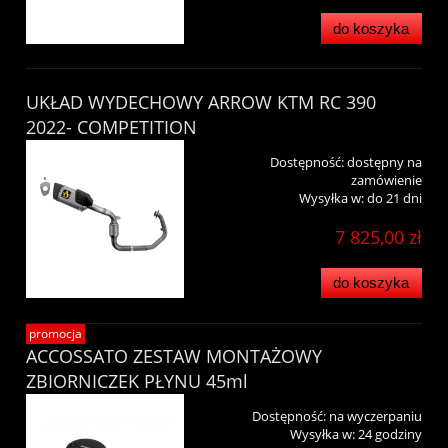
do koszyka
UKŁAD WYDECHOWY ARROW KTM RC 390
2022- COMPETITION
Dostępność:
dostępny na
zamówienie
Wysyłka w:
do 21 dni
7 825,00 zł
do koszyka
promocja
ACCOSSATO ZESTAW MONTAŻOWY
ZBIORNICZEK PŁYNU 45ml
Dostępność:
na wyczerpaniu
Wysyłka w:
24 godziny