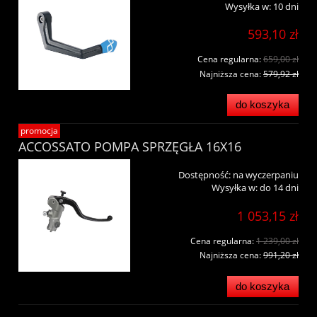
Wysyłka w:
10 dni
593,10 zł
Cena regularna:
659,00 zł
Najniższa cena:
579,92 zł
do koszyka
promocja
ACCOSSATO POMPA SPRZĘGŁA 16X16
Dostępność:
na wyczerpaniu
Wysyłka w:
do 14 dni
1 053,15 zł
Cena regularna:
1 239,00 zł
Najniższa cena:
991,20 zł
do koszyka