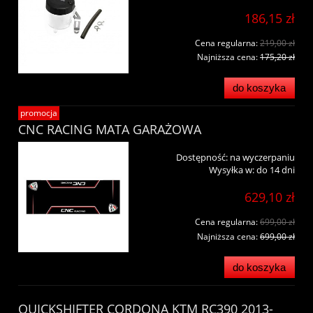
186,15 zł
Cena regularna:
219,00 zł
Najniższa cena:
175,20 zł
do koszyka
promocja
CNC RACING MATA GARAŻOWA
Dostępność:
na wyczerpaniu
Wysyłka w:
do 14 dni
629,10 zł
Cena regularna:
699,00 zł
Najniższa cena:
699,00 zł
do koszyka
QUICKSHIFTER CORDONA KTM RC390 2013-