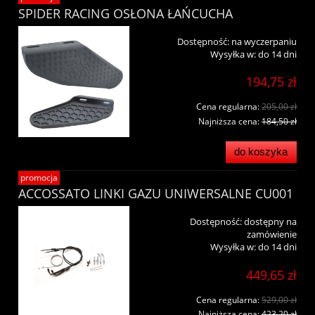
SPIDER RACING OSŁONA ŁAŃCUCHA
Dostępność:
na wyczerpaniu
Wysyłka w:
do 14 dni
194,75 zł
Cena regularna:
205,00 zł
Najniższa cena:
184,50 zł
do koszyka
promocja
ACCOSSATO LINKI GAZU UNIWERSALNE CU001
Dostępność:
dostępny na
zamówienie
Wysyłka w:
do 14 dni
449,65 zł
Cena regularna:
529,00 zł
Najniższa cena:
423,20 zł