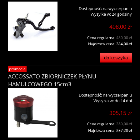
Dostępność:
na wyczerpaniu
Wysyłka w:
24 godziny
408,00 zł
Cena regularna:
480,00 zł
Najniższa cena:
384,00 zł
do koszyka
promocja
ACCOSSATO ZBIORNICZEK PŁYNU
HAMULCOWEGO 15cm3
Dostępność:
na wyczerpaniu
Wysyłka w:
do 14 dni
305,15 zł
Cena regularna:
359,00 zł
Najniższa cena:
287,20 zł