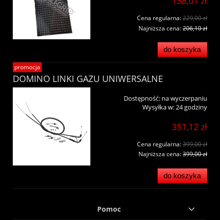
158,01 zł
Cena regularna:
229,00 zł
Najniższa cena:
206,10 zł
do koszyka
promocja
DOMINO LINKI GAZU UNIWERSALNE
Dostępność:
na wyczerpaniu
Wysyłka w:
24 godziny
351,12 zł
Cena regularna:
399,00 zł
Najniższa cena:
399,00 zł
do koszyka
Pomoc