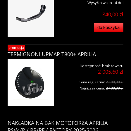
Wysyłka w:
do 14 dni
840,00 zł
do koszyka
promocja
TERMIGNONI UPMAP T800+ APRILIA
Dostępność:
brak towaru
2 005,60 zł
Cena regularna:
2 180,00 zł
Najniższa cena:
2 180,00 zł
NAKŁADKA NA BAK MOTOFORZA APRILIA
RSV4/R / RR/RF / FACTORY 2025-2026