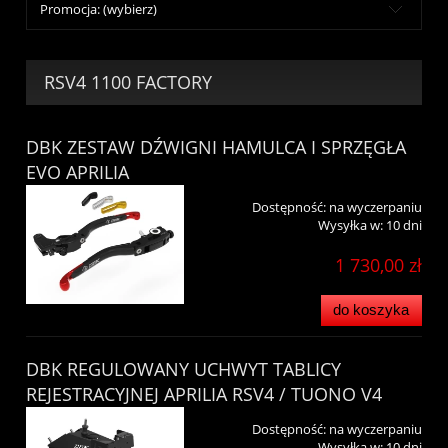
Promocja: (wybierz)
RSV4 1100 FACTORY
DBK ZESTAW DŹWIGNI HAMULCA I SPRZĘGŁA
EVO APRILIA
Dostępność:
na wyczerpaniu
Wysyłka w:
10 dni
1 730,00 zł
do koszyka
DBK REGULOWANY UCHWYT TABLICY
REJESTRACYJNEJ APRILIA RSV4 / TUONO V4
Dostępność:
na wyczerpaniu
Wysyłka w:
10 dni