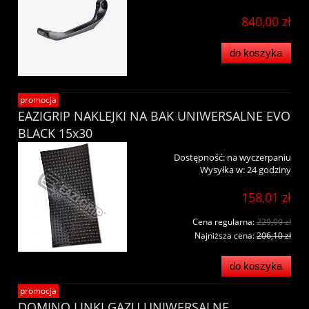
840,00 zł
do koszyka
promocja
EAZIGRIP NAKLEJKI NA BAK UNIWERSALNE EVO
BLACK 15x30
Dostępność:
na wyczerpaniu
Wysyłka w:
24 godziny
158,01 zł
Cena regularna:
229,00 zł
Najniższa cena:
206,10 zł
do koszyka
promocja
DOMINO LINKI GAZU UNIWERSALNE