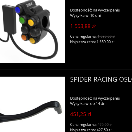
Dostępność:
na wyczerpaniu
Wysyłka w:
10 dni
1 553,88 zł
Cena regularna:
1 689,00 zł
Najniższa cena:
1 689,00 zł
SPIDER RACING OS
Dostępność:
na wyczerpaniu
Wysyłka w:
do 14 dni
451,25 zł
Cena regularna:
475,00 zł
Najniższa cena:
427,50 zł