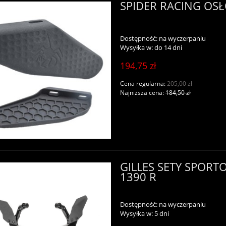
SPIDER RACING OS
Dostępność:
na wyczerpaniu
Wysyłka w:
do 14 dni
194,75 zł
Cena regularna:
205,00 zł
Najniższa cena:
184,50 zł
GILLES SETY SPORT
1390 R
Dostępność:
na wyczerpaniu
Wysyłka w:
5 dni