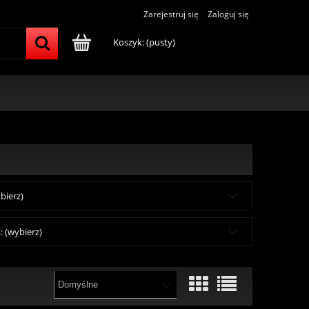
Zarejestruj się
Zaloguj się
Koszyk:
(pusty)
bierz)
 (wybierz)