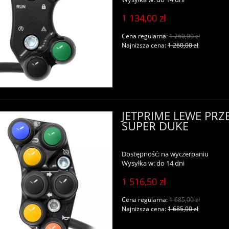
1 134,00 zł
Cena regularna:
1 260,00 zł
Najniższa cena:
1 260,00 zł
JETPRIME LEWE PRZ
SUPER DUKE
Dostępność:
na wyczerpaniu
Wysyłka w:
do 14 dni
1 516,50 zł
Cena regularna:
1 685,00 zł
Najniższa cena:
1 685,00 zł