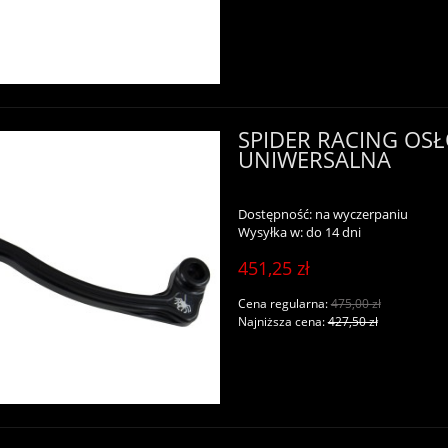
SPIDER RACING OS
UNIWERSALNA
Dostępność:
na wyczerpaniu
Wysyłka w:
do 14 dni
451,25 zł
Cena regularna:
475,00 zł
Najniższa cena:
427,50 zł