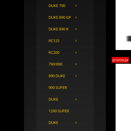
DUKE 790
DUKE 890 GP
DUKE 890 R
RC125
RC200
promocja
790/890
990 DUKE
990 SUPER
DUKE
1290 SUPER
DUKE