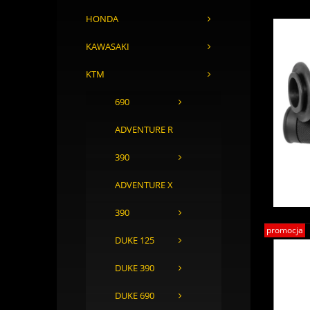
HONDA
KAWASAKI
KTM
690
ADVENTURE R
390
ADVENTURE X
390
promocja
DUKE 125
DUKE 390
DUKE 690