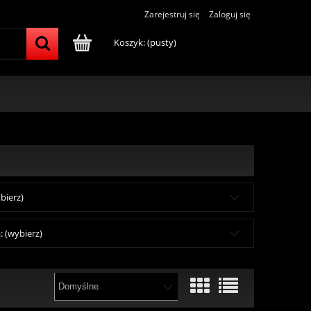
Zarejestruj się
Zaloguj się
Koszyk:
(pusty)
bierz)
 (wybierz)