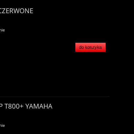
 CZERWONE
nie
do koszyka
P T800+ YAMAHA
nie