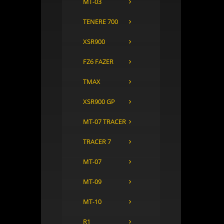
MT-03
TENERE 700
XSR900
FZ6 FAZER
TMAX
XSR900 GP
MT-07 TRACER
TRACER 7
MT-07
MT-09
MT-10
R1