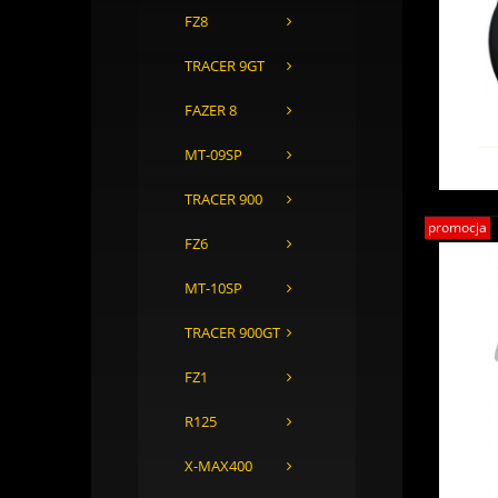
FZ8
TRACER 9GT
FAZER 8
MT-09SP
TRACER 900
promocja
FZ6
MT-10SP
TRACER 900GT
FZ1
R125
X-MAX400