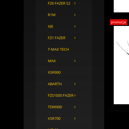
FZ6 FAZER S2
R1M
promocja
XJ6
FZ1 FAZER
T-MAX TECH
MAX
XSR900
ABARTH
FZS1000 FAZER
TDM900
XSR700