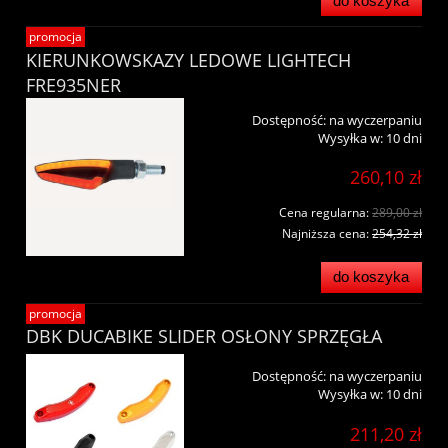
do koszyka
promocja
KIERUNKOWSKAZY LEDOWE LIGHTECH
FRE935NER
Dostępność:
na wyczerpaniu
Wysyłka w:
10 dni
260,10 zł
Cena regularna:
289,00 zł
Najniższa cena:
254,32 zł
do koszyka
promocja
DBK DUCABIKE SLIDER OSŁONY SPRZĘGŁA
Dostępność:
na wyczerpaniu
Wysyłka w:
10 dni
211,20 zł