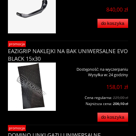
840,00 zł
do koszyka
promocja
EAZIGRIP NAKLEJKI NA BAK UNIWERSALNE EVO
BLACK 15x30
Dostępność:
na wyczerpaniu
Wysyłka w:
24 godziny
158,01 zł
Cena regularna:
229,00 zł
Najniższa cena:
206,10 zł
do koszyka
promocja
DOMINO LINKI GAZU UNIWERSALNE