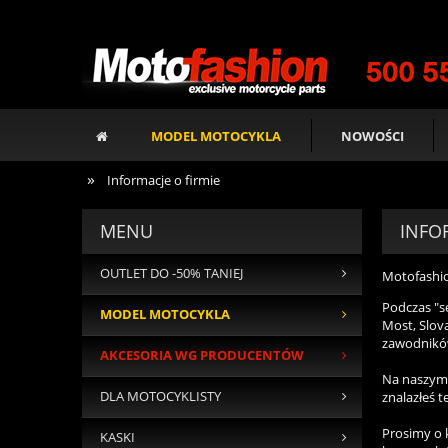
MODEL MOTOCYKLA
NOWOŚCI
»
Informacje o firmie
MENU
INFO
OUTLET DO -50% TANIEJ
Motofashion
Podczas "s
MODEL MOTOCYKLA
Most, Slov
zawodnikó
AKCESORIA WG PRODUCENTÓW
Na naszym 
DLA MOTOCYKLISTY
znalazłeś t
Prosimy o 
KASKI