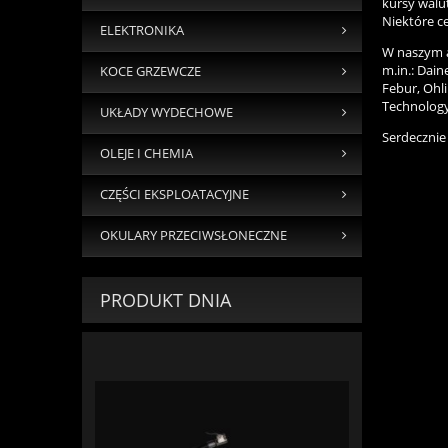
kursy walu
Niektóre c
ELEKTRONIKA
W naszym a
m.in.: Dain
KOCE GRZEWCZE
Febur, Ohl
Technology
UKŁADY WYDECHOWE
Serdecznie
OLEJE I CHEMIA
CZĘŚCI EKSPLOATACYJNE
OKULARY PRZECIWSŁONECZNE
PRODUKT DNIA