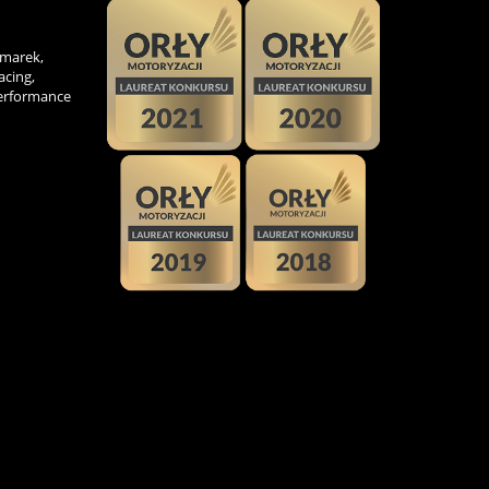
 marek,
acing,
Performance