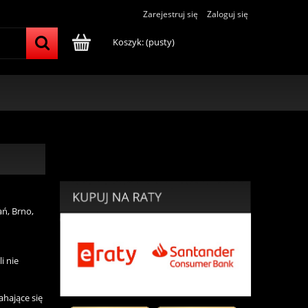
Zarejestruj się
Zaloguj się
Koszyk:
(pusty)
ń, Brno,
i nie
ahające się