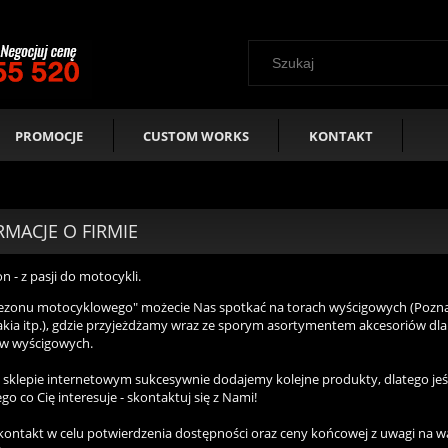
PROMOCJE
CUSTOM WORKS
KONTAKT
RMACJE O FIRMIE
 - z pasji do motocykli.
ezonu motocyklowego" możecie Nas spotkać na torach wyścigowych (Pozna
akia itp.), gdzie przyjeżdżamy wraz ze sporym asortymentem akcesoriów dla
w wyścigowych.
sklepie internetowym sukcesywnie dodajemy kolejne produkty, dlatego jeśl
ego co Cię interesuje - skontaktuj się z Nami!
kontakt w celu potwierdzenia dostępności oraz ceny końcowej z uwagi na w