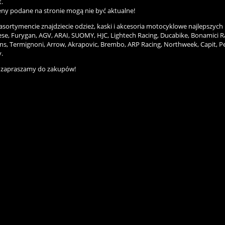
t.
eny podane na stronie mogą nie być aktualne!
sortymencie znajdziecie odzież, kaski i akcesoria motocyklowe najlepszych
ese, Furygan, AGV, ARAI, SUOMY, HJC, Lightech Racing, Ducabike, Bonamici R
ins, Termignoni, Arrow, Akrapovic, Brembo, ARP Racing, Northweek, Capit, 
.
 zapraszamy do zakupów!