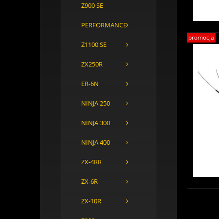
Z900 SE
PERFORMANCE
promocja
Z1100 SE
ZX250R
ER-6N
NINJA 250
NINJA 300
NINJA 400
ZX-4RR
ZX-6R
ZX-10R