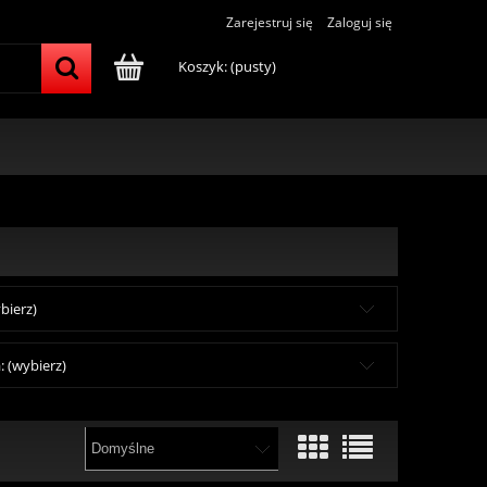
Zarejestruj się
Zaloguj się
Koszyk:
(pusty)
bierz)
 (wybierz)