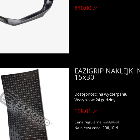
840,00 zł
EAZIGRIP NAKLEJKI
15x30
Dostępność:
na wyczerpaniu
Wysyłka w:
24 godziny
158,01 zł
Cena regularna:
229,00 zł
Najniższa cena:
206,10 zł