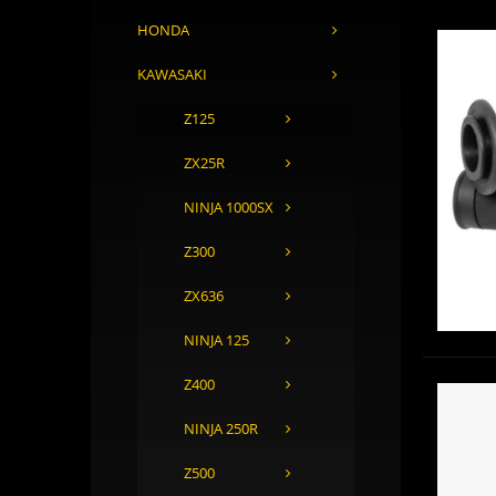
HONDA
KAWASAKI
Z125
ZX25R
NINJA 1000SX
Z300
ZX636
NINJA 125
Z400
NINJA 250R
Z500