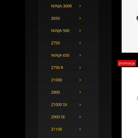
NINJA 300R
Z650
NINJA 500
Z750
NINJA 650
promocja
Z750 R
Z1000
Z800
Z1000 SX
Z900 SE
Z1100