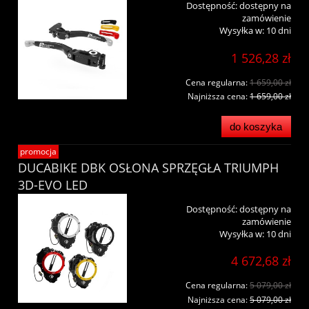
Dostępność:
dostępny na
zamówienie
Wysyłka w:
10 dni
1 526,28 zł
Cena regularna:
1 659,00 zł
Najniższa cena:
1 659,00 zł
do koszyka
promocja
DUCABIKE DBK OSŁONA SPRZĘGŁA TRIUMPH
3D-EVO LED
Dostępność:
dostępny na
zamówienie
Wysyłka w:
10 dni
4 672,68 zł
Cena regularna:
5 079,00 zł
Najniższa cena:
5 079,00 zł