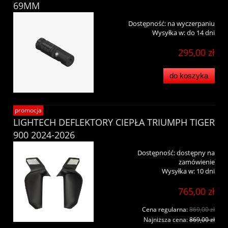
69MM
Dostępność:
na wyczerpaniu
Wysyłka w:
do 14 dni
295,00 zł
do koszyka
promocja
LIGHTECH DEFLEKTORY CIEPŁA TRIUMPH TIGER
900 2024-2026
Dostępność:
dostępny na
zamówienie
Wysyłka w:
10 dni
765,00 zł
Cena regularna:
869,00 zł
Najniższa cena:
869,00 zł