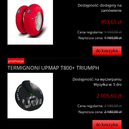
Dostępność:
dostępny na
zamówienie
993,65 zł
Cena regularna:
1 169,00 zł
Najniższa cena:
1 169,00 zł
do koszyka
promocja
TERMIGNONI UPMAP T800+ TRIUMPH
Dostępność:
na wyczerpaniu
Wysyłka w:
5 dni
2 005,60 zł
Cena regularna:
2 180,00 zł
Najniższa cena:
2 180,00 zł
do koszyka