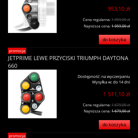
953,10 zł
Cena regularna:
1 059,00 zł
Najniższa cena:
1 059,00 zł
do koszyka
promocja
JETPRIME LEWE PRZYCISKI TRIUMPH DAYTONA
660
Dostępność:
na wyczerpaniu
Wysyłka w:
do 14 dni
1 511,10 zł
Cena regularna:
1 679,00 zł
Najniższa cena:
1 679,00 zł
do koszyka
promocja