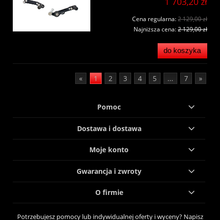
1 703,20 zł
Cena regularna:
2 129,00 zł
Najniższa cena:
2 129,00 zł
do koszyka
«
1
2
3
4
5
...
7
»
Pomoc
Dostawa i dostawa
Moje konto
Gwarancja i zwroty
O firmie
Potrzebujesz pomocy lub indywidualnej oferty i wyceny? Napisz