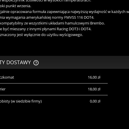
oki punkt wrzenia.
jalnie opracowana formuła zapewniająca najwyższą wydajność w każdych 
łnia wymagania amerykańskiej normy FMVSS 116 DOT4.
t kompatybilny ze wszystkimi układami hamulcowymi Brembo.
 być mieszany z innymi płynami Racing DOT3 i DOT4.
znaczony jest wyłącznie do użytku wyścigowego.
TY DOSTAWY
aczkomat
16,00 zł
CENA NIE ZAWIERA EWENTUALNYCH
KOSZTÓW PŁATNOŚCI
rier
18,00 zł
obisty
(w siedzibie firmy)
0,00 zł