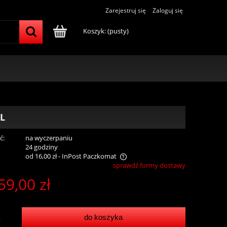
Zarejestruj się
Zaloguj się
Koszyk:
(pusty)
L
ć:
na wyczerpaniu
:
24 godziny
od 16,00 zł
- InPost Paczkomat
sprawdź formy dostawy
59,00 zł
a nie zawiera ewentualnych kosztów
tności
do koszyka
.