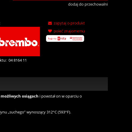
dodaj do przechowalni
:
zapytaj o produkt
poleć znajomemu
ktu:
04 8164 11
 możliwych osiągach
i powstał on w oparciu o
łynu „suchego” wynoszący 312°C (593°F).