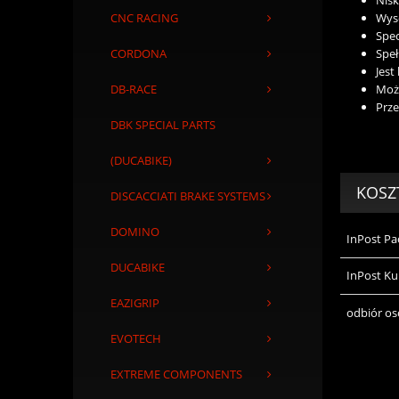
Wys
CNC RACING
Spec
Spe
CORDONA
Jes
Może
DB-RACE
Prze
DBK SPECIAL PARTS
(DUCABIKE)
KOSZ
DISCACCIATI BRAKE SYSTEMS
DOMINO
InPost P
DUCABIKE
InPost Ku
EAZIGRIP
odbiór os
EVOTECH
EXTREME COMPONENTS