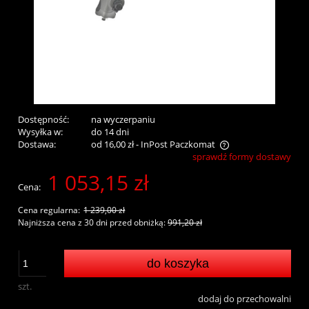
Dostępność:
na wyczerpaniu
Wysyłka w:
do 14 dni
Dostawa:
od 16,00 zł
- InPost Paczkomat
sprawdź formy dostawy
Cena nie zawiera ewentualnych kosztów płatności
1 053,15 zł
Cena:
Cena regularna:
1 239,00 zł
Najniższa cena z 30 dni przed obniżką:
991,20 zł
do koszyka
szt.
dodaj do przechowalni