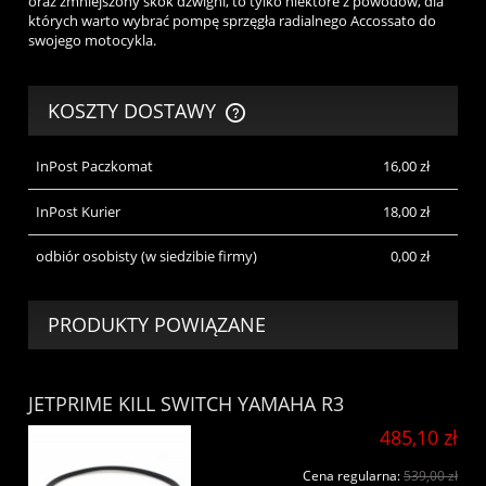
oraz zmniejszony skok dźwigni, to tylko niektóre z powodów, dla
których warto wybrać pompę sprzęgła radialnego Accossato do
swojego motocykla.
KOSZTY DOSTAWY
CENA NIE ZAWIERA EWENTUALNYCH KOSZTÓW PŁATNOŚCI
InPost Paczkomat
16,00 zł
InPost Kurier
18,00 zł
odbiór osobisty
(w siedzibie firmy)
0,00 zł
PRODUKTY POWIĄZANE
JETPRIME KILL SWITCH YAMAHA R3
485,10 zł
Cena regularna:
539,00 zł