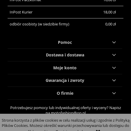
InPost Kurier
18,00 zł
odbiór osobisty
(w siedzibie firmy)
0,00 zł
Pomoc
Dostawa i dostawa
Moje konto
Gwarancja i zwroty
O firmie
Potrzebujesz pomocy lub indywidualnej oferty i wyceny? Napisz
na motofashion@op.pl
Strona korzysta z plików cookies w celu realizacji usług i zgodnie z Polityką
pokaż pełną wersję strony
Plików Cookies. Możesz określić warunki przechowywania lub dostępu do