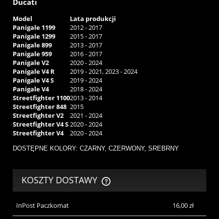
Ducati
Model
Lata produkcji
Panigale 1199
2012 - 2017
Panigale 1299
2015 - 2017
Panigale 899
2013 - 2017
Panigale 959
2016 - 2017
Panigale V2
2020 - 2024
Panigale V4 R
2019 - 2021, 2023 - 2024
Panigale V4 S
2019 - 2024
Panigale V4
2018 - 2024
Streetfighter 1100
2013 - 2014
Streetfighter 848
2015
Streetfighter V2
2021 - 2024
Streetfighter V4 S
2020 - 2024
Streetfighter V4
2020 - 2024
DOSTĘPNE KOLORY: CZARNY, CZERWONY, SREBRNY
KOSZTY DOSTAWY
CENA NIE ZAWIERA EWENTUALNYCH KOSZTÓW PŁATNOŚCI
InPost Paczkomat
16,00 zł