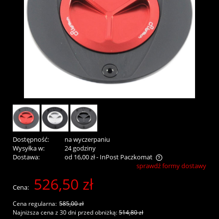
Dostępność:
na wyczerpaniu
Wysyłka w:
24 godziny
Dostawa:
od 16,00 zł
- InPost Paczkomat
sprawdź formy dostawy
Cena nie zawiera ewentualnych kosztów płatności
526,50 zł
Cena:
Cena regularna:
585,00 zł
Najniższa cena z 30 dni przed obniżką:
514,80 zł