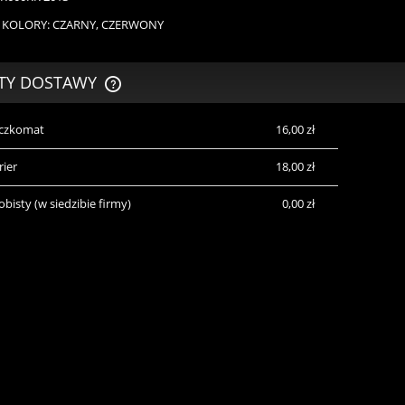
 KOLORY: CZARNY, CZERWONY
TY DOSTAWY
aczkomat
16,00 zł
CENA NIE ZAWIERA EWENTUALNYCH
KOSZTÓW PŁATNOŚCI
rier
18,00 zł
obisty
(w siedzibie firmy)
0,00 zł