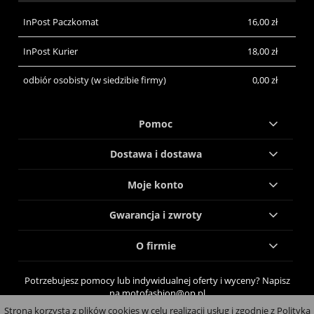
InPost Paczkomat
16,00 zł
InPost Kurier
18,00 zł
odbiór osobisty
(w siedzibie firmy)
0,00 zł
Pomoc
Dostawa i dostawa
Moje konto
Gwarancja i zwroty
O firmie
Potrzebujesz pomocy lub indywidualnej oferty i wyceny? Napisz
na motofashion@op.pl
Strona korzysta z plików cookies w celu realizacji usług i zgodnie z Polityką