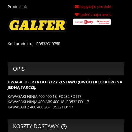
Producent:
zapytaj o produkt
poleć znajomemu
Kod produktu:
FD532G1375R
OPIS
UWAGA: OFERTA DOTYCZY ZESTAWU (DWÓCH KLOCKÓW) NA
JEDNĄ TARCZĘ.
KAWASAKI NINJA 400 400 18- FD532 FD117
KAWASAKI NINJA 400 ABS 400 18- FD532 FD117
KAWASAKI Z 400 400 20- FD532 FD117
KOSZTY DOSTAWY
CENA NIE ZAWIERA EWENTUALNYCH KOSZTÓW PŁATNOŚCI