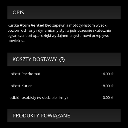
OPIS
Kurtka
Atom Vented Evo
zapewnia motocyklistom wysoki
poziom ochrony i dynamiczny styl, a jednocześnie skutecznie
ogranicza letni upał dzięki wydajnemu systemowi przepływu
powietrza.
KOSZTY DOSTAWY
CENA NIE ZAWIERA EWENTUALNYCH KOSZTÓW PŁATNOŚCI
InPost Paczkomat
16,00 zł
InPost Kurier
18,00 zł
odbiór osobisty
(w siedzibie firmy)
0,00 zł
PRODUKTY POWIĄZANE