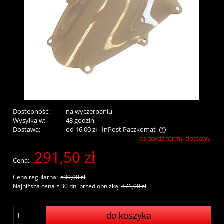
Dostępność:
na wyczerpaniu
Wysyłka w:
48 godzin
Dostawa:
od 16,00 zł
- InPost Paczkomat
sprawdź formy dostawy
Cena nie zawiera ewentualnych kosztów płatności
291,50 zł
Cena:
Cena regularna:
530,00 zł
Najniższa cena z 30 dni przed obniżką:
371,00 zł
do koszyka