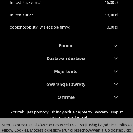
InPost Paczkomat
16,00 zł
InPost Kurier
18,00 zł
odbiór osobisty
(w siedzibie firmy)
0,00 zł
Pomoc
Dostawa i dostawa
Moje konto
Gwarancja i zwroty
O firmie
Potrzebujesz pomocy lub indywidualnej oferty i wyceny? Napisz
na motofashion@op.pl
Strona korzysta z plików cookies w celu realizacji usług i zgodnie z Polityką
pokaż pełną wersję strony
Plików Cookies. Możesz określić warunki przechowywania lub dostępu do