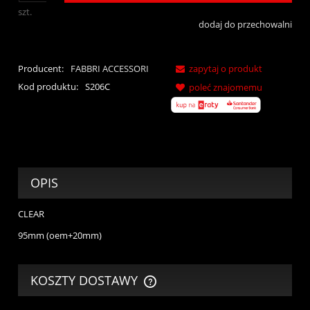
szt.
dodaj do przechowalni
Producent:
FABBRI ACCESSORI
zapytaj o produkt
Kod produktu:
S206C
poleć znajomemu
OPIS
CLEAR
95mm (oem+20mm)
KOSZTY DOSTAWY
CENA NIE ZAWIERA EWENTUALNYCH KOSZTÓW PŁATNOŚCI