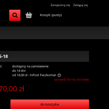
Zarejestruj się
Zaloguj się
Koszyk:
(pusty)
-18
ć:
dostępny na zamówienie
:
do 14 dni
od 16,00 zł
- InPost Paczkomat
sprawdź formy dostawy
70,00 zł
a nie zawiera ewentualnych kosztów
tności
do koszyka
.