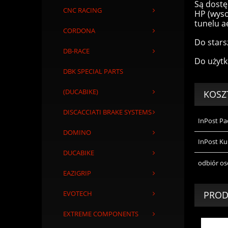
Są dostę
CNC RACING
HP (wyso
tunelu 
CORDONA
Do stars
DB-RACE
Do użytk
DBK SPECIAL PARTS
(DUCABIKE)
KOSZ
DISCACCIATI BRAKE SYSTEMS
InPost P
DOMINO
InPost Ku
DUCABIKE
odbiór os
EAZIGRIP
PROD
EVOTECH
EXTREME COMPONENTS