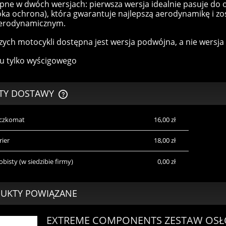
pne w dwóch wersjach: pierwsza wersja idealnie pasuje do o
ka ochrona), która gwarantuje najlepszą aerodynamikę i z
aerodynamicznym.
zych motocykli dostępna jest wersja podwójna, a nie wersja
u tylko wyścigowego
TY DOSTAWY
aczkomat
16,00 zł
CENA NIE ZAWIERA EWENTUALNYCH
KOSZTÓW PŁATNOŚCI
rier
18,00 zł
obisty
(w siedzibie firmy)
0,00 zł
UKTY POWIĄZANE
EXTREME COMPONENTS ZESTAW OS