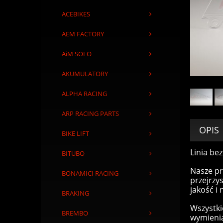
ACEBIKES
AEM FACTORY
AiM SOLO
AKUMULATORY
ALPHA RACING
ARP RACING PARTS
OPIS
BIKE LIFT
Linia be
BITUBO
Nasze pr
BONAMICI RACING
przejrzy
jakość i
BRAKING
Wszystki
BREMBO
wymienia