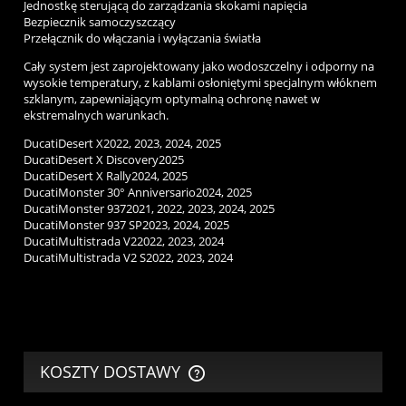
Jednostkę sterującą
do
zarządzania skokami napięcia
Bezpiecznik samoczyszczący
Przełącznik
do
włączania i wyłączania światła
Cały system jest zaprojektowany jako wodoszczelny i odporny na
wysokie temperatury, z kablami osłoniętymi specjalnym włóknem
szklanym, zapewniającym optymalną ochronę nawet w
ekstremalnych warunkach.
Ducati
Desert X
2022, 2023, 2024, 2025
Ducati
Desert X Discovery
2025
Ducati
Desert X Rally
2024, 2025
Ducati
Monster 30° Anniversario
2024, 2025
Ducati
Monster 937
2021, 2022, 2023, 2024, 2025
Ducati
Monster 937 SP
2023, 2024, 2025
Ducati
Multistrada V2
2022, 2023, 2024
Ducati
Multistrada V2 S
2022, 2023, 2024
KOSZTY DOSTAWY
CENA NIE ZAWIERA EWENTUALNYCH KOSZTÓW PŁATNOŚCI