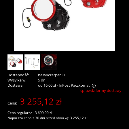
Dostępność:
na wyczerpaniu
Wysyłka w:
5 dni
Dostawa:
od 16,00 zł
- InPost Paczkomat
sprawdź formy dostawy
Cena nie zawiera ewentualnych kosztów płatności
3 255,12 zł
Cena:
Cena regularna:
3 699,00 zł
Najniższa cena z 30 dni przed obniżką:
3 255,12 zł