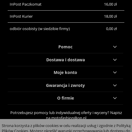
InPost Paczkomat
16,00 zł
InPost Kurier
18,00 zł
odbiór osobisty
(w siedzibie firmy)
0,00 zł
Pomoc
Dostawa i dostawa
Moje konto
Gwarancja i zwroty
O firmie
Potrzebujesz pomocy lub indywidualnej oferty i wyceny? Napisz
na motofashion@op.pl
Strona korzysta z plików cookies w celu realizacji usług i zgodnie z Polityką
pokaż pełną wersję strony
Plików Cookies. Możesz określić warunki przechowywania lub dostępu do