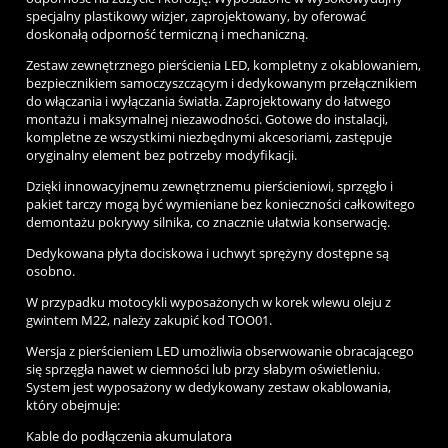
specjalny plastikowy wizjer, zaprojektowany, by oferować
doskonałą odporność termiczną i mechaniczną.
Zestaw zewnętrznego pierścienia LED, kompletny z okablowaniem,
bezpiecznikiem samoczyszczącym i dedykowanym przełącznikiem
do włączania i wyłączania światła. Zaprojektowany do łatwego
montażu i maksymalnej niezawodności. Gotowe do instalacji,
kompletne ze wszystkimi niezbędnymi akcesoriami, zastępuje
oryginalny element bez potrzeby modyfikacji.
Dzięki innowacyjnemu zewnętrznemu pierścieniowi, sprzęgło i
pakiet tarczy mogą być wymieniane bez konieczności całkowitego
demontażu pokrywy silnika, co znacznie ułatwia konserwację.
Dedykowana płyta dociskowa i uchwyt sprężyny dostępne są
osobno.
W przypadku motocykli wyposażonych w korek wlewu oleju z
gwintem M22, należy zakupić kod TOO01.
Wersja z pierścieniem LED umożliwia obserwowanie obracającego
się sprzęgła nawet w ciemności lub przy słabym oświetleniu.
System jest wyposażony w dedykowany zestaw okablowania,
który obejmuje:
Kable
do
podłączenia akumulatora