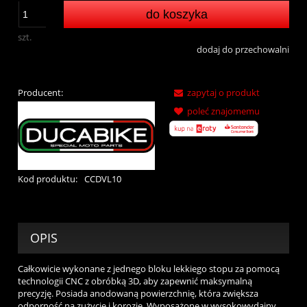
do koszyka
szt.
dodaj do przechowalni
Producent:
zapytaj o produkt
poleć znajomemu
Kod produktu:
CCDVL10
OPIS
Całkowicie wykonane z jednego bloku lekkiego stopu za pomocą
technologii CNC z obróbką 3D, aby zapewnić maksymalną
precyzję. Posiada anodowaną powierzchnię, która zwiększa
odporność na zużycie i korozję. Wyposażone w wysokowydajny