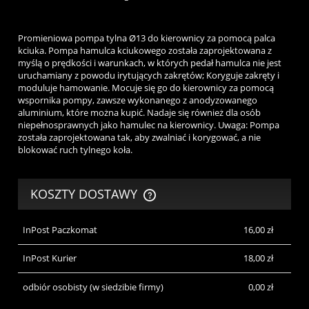
Promieniowa pompa tylna Ø13 do kierownicy za pomocą palca
kciuka. Pompa hamulca kciukowego została zaprojektowana z
myślą o prędkości i warunkach, w których pedał hamulca nie jest
uruchamiany z powodu irytujących zakrętów; Koryguje zakręty i
moduluje hamowanie. Mocuje się go do kierownicy za pomocą
wspornika pompy, zawsze wykonanego z anodyzowanego
aluminium, które można kupić. Nadaje się również dla osób
niepełnosprawnych jako hamulec na kierownicy. Uwaga: Pompa
została zaprojektowana tak, aby zwalniać i korygować, a nie
blokować ruch tylnego koła.
KOSZTY DOSTAWY
CENA NIE ZAWIERA EWENTUALNYCH KOSZTÓW PŁATNOŚCI
InPost Paczkomat
16,00 zł
InPost Kurier
18,00 zł
odbiór osobisty
(w siedzibie firmy)
0,00 zł