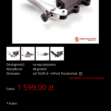
Dostępność:
na wyczerpaniu
Wysyłka w:
48 godzin
Dostawa:
od 16,00 zł
- InPost Paczkomat
sprawdź formy dostawy
Cena nie zawiera ewentualnych kosztów płatności
1 599,00 zł
Cena:
*
Kolor: