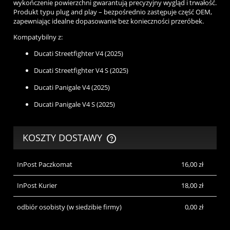
wykończenie powierzchni gwarantują precyzyjny wygląd i trwałość.
Produkt typu plug and play – bezpośrednio zastępuje część OEM,
zapewniając idealne dopasowanie bez konieczności przeróbek.
Kompatybilny z:
Ducati Streetfighter V4 (2025)
Ducati Streetfighter V4 S (2025)
Ducati Panigale V4 (2025)
Ducati Panigale V4 S (2025)
KOSZTY DOSTAWY
CENA NIE ZAWIERA EWENTUALNYCH KOSZTÓW PŁATNOŚCI
InPost Paczkomat
16,00 zł
InPost Kurier
18,00 zł
odbiór osobisty
(w siedzibie firmy)
0,00 zł