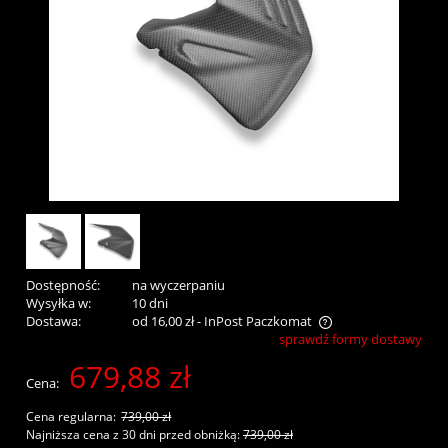
Dostępność:
na wyczerpaniu
Wysyłka w:
10 dni
Dostawa:
od 16,00 zł
- InPost Paczkomat
sprawdź formy dostawy
Cena nie zawiera ewentualnych kosztów płatności
679,88 zł
Cena:
Cena regularna:
739,00 zł
Najniższa cena z 30 dni przed obniżką:
739,00 zł