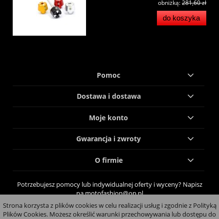
obniżką:
281,60 zł
do koszyka
Pomoc
Dostawa i dostawa
Moje konto
Gwarancja i zwroty
O firmie
Potrzebujesz pomocy lub indywidualnej oferty i wyceny? Napisz
na motofashion@op.pl
Strona korzysta z plików cookies w celu realizacji usług i zgodnie z Polityką
pokaż pełną wersję strony
Plików Cookies. Możesz określić warunki przechowywania lub dostępu do