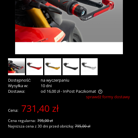
Dostępność:
na wyczerpaniu
Wysyłka w:
10 dni
Dostawa:
od 16,00 zł
- InPost Paczkomat
sprawdź formy dostawy
Cena nie zawiera ewentualnych kosztów płatności
731,40 zł
Cena:
Cena regularna:
795,00 zł
Najniższa cena z 30 dni przed obniżką:
795,00 zł