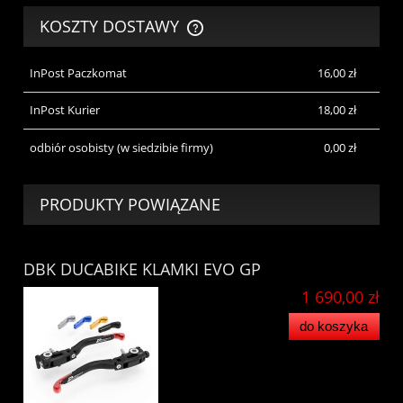
KOSZTY DOSTAWY
CENA NIE ZAWIERA EWENTUALNYCH KOSZTÓW PŁATNOŚCI
InPost Paczkomat
16,00 zł
InPost Kurier
18,00 zł
odbiór osobisty
(w siedzibie firmy)
0,00 zł
PRODUKTY POWIĄZANE
DBK DUCABIKE KLAMKI EVO GP
1 690,00 zł
do koszyka