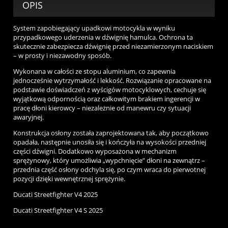
OPIS
System zapobiegający upadkowi motocykla w wyniku
przypadkowego uderzenia w dźwignię hamulca. Ochrona ta
skutecznie zabezpiecza dźwignię przed niezamierzonym naciskiem
– w prosty i niezawodny sposób.
Wykonana w całości ze stopu aluminium, co zapewnia
jednocześnie wytrzymałość i lekkość. Rozwiązanie opracowane na
podstawie doświadczeń z wyścigów motocyklowych, cechuje się
wyjątkową odpornością oraz całkowitym brakiem ingerencji w
pracę dłoni kierowcy – niezależnie od manewru czy sytuacji
awaryjnej.
Konstrukcja osłony została zaprojektowana tak, aby początkowo
opadała, następnie unosiła się i kończyła na wysokości przedniej
części dźwigni. Dodatkowo wyposażona w mechanizm
sprężynowy, który umożliwia „wypchnięcie” dłoni na zewnątrz –
przednia część osłony odchyla się, po czym wraca do pierwotnej
pozycji dzięki wewnętrznej sprężynie.
Ducati Streetfighter V4 2025
Ducati Streetfighter V4 S 2025