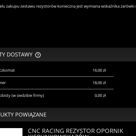
elu zakupu zestawu rezystorów konieczna jest wymiana wskaźnika żarówki 
TY DOSTAWY
aczkomat
16,00 zł
CENA NIE ZAWIERA EWENTUALNYCH
KOSZTÓW PŁATNOŚCI
rier
18,00 zł
obisty
(w siedzibie firmy)
0,00 zł
UKTY POWIĄZANE
CNC RACING REZYSTOR OPORNIK