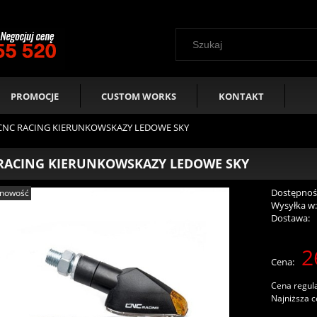
PROMOCJE
CUSTOM WORKS
KONTAKT
CNC RACING KIERUNKOWSKAZY LEDOWE SKY
RACING KIERUNKOWSKAZY LEDOWE SKY
Dostępnoś
nowość
Wysyłka w
Dostawa:
2
Cen
Cena:
pła
Cena regul
Najniższa c