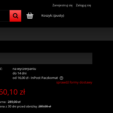
Zarejestruj się
Zaloguj się
Koszyk:
(pusty)
ć:
na wyczerpaniu
:
do 14 dni
od 16,00 zł
- InPost Paczkomat
sprawdź formy dostawy
60,10 zł
a nie zawiera ewentualnych kosztów
tności
arna:
289,00 zł
ena z 30 dni przed obniżką:
289,00 zł