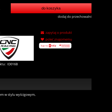
do koszyka
.
dodaj do przechowalni
:
zapytaj o produkt
poleć znajomemu
ktu:
ID016B
dem w stylu wyścigowym,