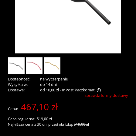
Dostępność:
na wyczerpaniu
Wysyłka w:
do 14 dni
Dostawa:
od 16,00 zł
- InPost Paczkomat
sprawdź formy dostawy
Cena nie zawiera ewentualnych kosztów płatności
467,10 zł
Cena:
Cena regularna:
519,00 zł
Najniższa cena z 30 dni przed obniżką:
519,00 zł