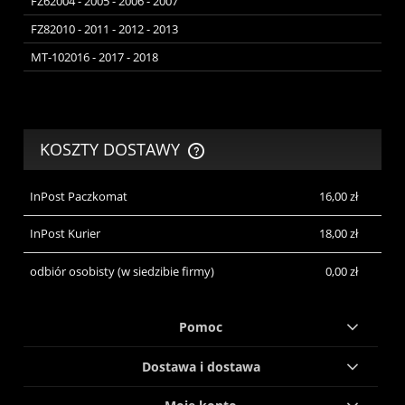
FZ62004 - 2005 - 2006 - 2007
FZ82010 - 2011 - 2012 - 2013
MT-102016 - 2017 - 2018
KOSZTY DOSTAWY
CENA NIE ZAWIERA EWENTUALNYCH KOSZTÓW PŁATNOŚCI
InPost Paczkomat
16,00 zł
InPost Kurier
18,00 zł
odbiór osobisty
(w siedzibie firmy)
0,00 zł
Pomoc
Dostawa i dostawa