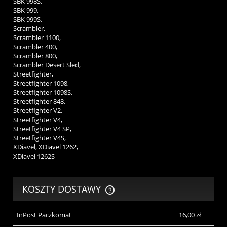
SBK 998S,
SBK 999,
SBK 999S,
Scrambler,
Scrambler 1100,
Scrambler 400,
Scrambler 800,
Scrambler Desert Sled,
Streetfighter,
Streetfighter 1098,
Streetfighter 1098S,
Streetfighter 848,
Streetfighter V2,
Streetfighter V4,
Streetfighter V4 SP,
Streetfighter V4S,
XDiavel, XDiavel 1262,
XDiavel 1262S
KOSZTY DOSTAWY
CENA NIE ZAWIERA EWENTUALNYCH KOSZTÓW PŁATNOŚCI
InPost Paczkomat
16,00 zł