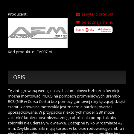
Producent:
zapytaj o produkt
poleć znajomemu
Kod produktu:
TA007-AL
OPIS
Tę zintegrowaną wersję naszych aluminiowych zbiorników oleju
można montować TYLKO na pompach promieniowych Brembo
RCS (NIE w Corsa Corta) bez pomocy gumowej rury łączącej, dzięki
czemu kierownica motocykla jest znacznie bardziej zwarta i
uporządkowana. W przypadku niektórych modeli SBK może
zaistnieć konieczność nieznacznego obrócenia pomp, tak aby
zbiorniki nie uderzały w owiewkę. Dostępne tylko w rozmiarze 42
mm. Zwykle zbiorniki mają korpus w kolorze rodowanego srebra i
pierścień w kolorze lawy czerwonej, ale na życzenie możliwe jest