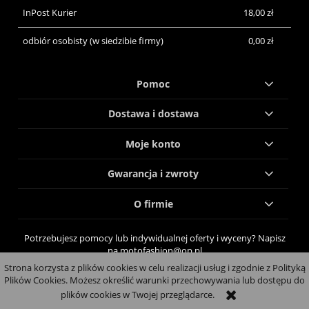
InPost Kurier
18,00 zł
odbiór osobisty
(w siedzibie firmy)
0,00 zł
Pomoc
Dostawa i dostawa
Moje konto
Gwarancja i zwroty
O firmie
Potrzebujesz pomocy lub indywidualnej oferty i wyceny? Napisz
na motofashion@op.pl
Strona korzysta z plików cookies w celu realizacji usług i zgodnie z Polityką
pokaż pełną wersję strony
Plików Cookies. Możesz określić warunki przechowywania lub dostępu do
plików cookies w Twojej przeglądarce.
Sklep internetowy Shoper.pl