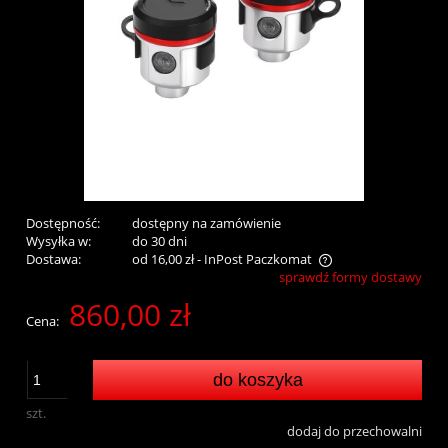
Dostępność:
dostępny na zamówienie
Wysyłka w:
do 30 dni
Dostawa:
od 16,00 zł
- InPost Paczkomat
sprawdź formy dostawy
Cena nie zawiera ewentualnych kosztów płatności
860,00 zł
Cena:
do koszyka
szt.
dodaj do przechowalni