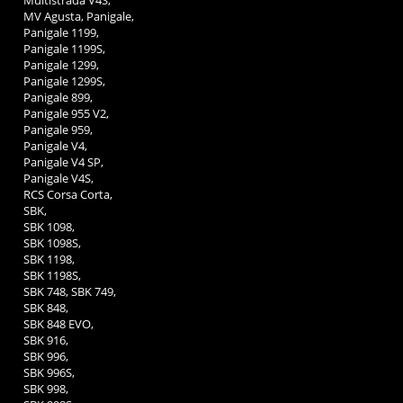
Multistrada V4S,
MV Agusta, Panigale,
Panigale 1199,
Panigale 1199S,
Panigale 1299,
Panigale 1299S,
Panigale 899,
Panigale 955 V2,
Panigale 959,
Panigale V4,
Panigale V4 SP,
Panigale V4S,
RCS Corsa Corta,
SBK,
SBK 1098,
SBK 1098S,
SBK 1198,
SBK 1198S,
SBK 748, SBK 749,
SBK 848,
SBK 848 EVO,
SBK 916,
SBK 996,
SBK 996S,
SBK 998,