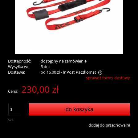
Dostępność:
dostępny na zamówienie
Wysyłka w:
5 dni
Dostawa:
od 16,00 zł
- InPost Paczkomat
sprawdź formy dostawy
Cena nie zawiera ewentualnych kosztów płatności
230,00 zł
Cena:
do koszyka
szt.
dodaj do przechowalni