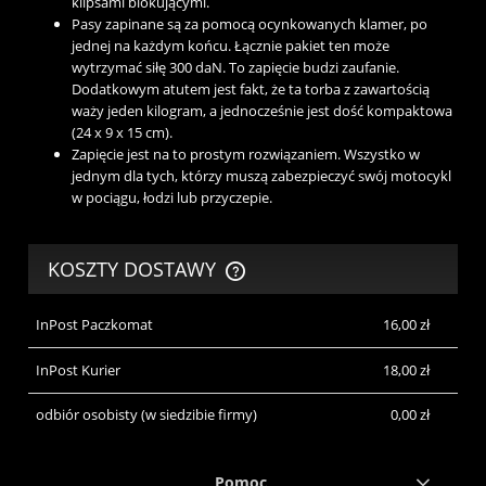
klipsami blokującymi.
Pasy zapinane są za pomocą ocynkowanych klamer, po
jednej na każdym końcu. Łącznie pakiet ten może
wytrzymać siłę 300 daN. To zapięcie budzi zaufanie.
Dodatkowym atutem jest fakt, że ta torba z zawartością
waży jeden kilogram, a jednocześnie jest dość kompaktowa
(24 x 9 x 15 cm).
Zapięcie jest na to prostym rozwiązaniem. Wszystko w
jednym dla tych, którzy muszą zabezpieczyć swój motocykl
w pociągu, łodzi lub przyczepie.
KOSZTY DOSTAWY
CENA NIE ZAWIERA EWENTUALNYCH KOSZTÓW PŁATNOŚCI
InPost Paczkomat
16,00 zł
InPost Kurier
18,00 zł
odbiór osobisty
(w siedzibie firmy)
0,00 zł
Pomoc