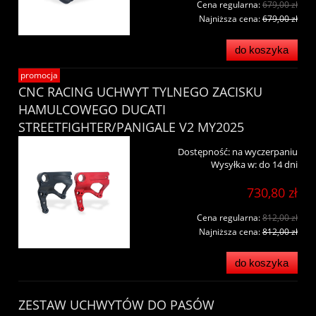
Cena regularna:
679,00 zł
Najniższa cena:
679,00 zł
do koszyka
promocja
CNC RACING UCHWYT TYLNEGO ZACISKU
HAMULCOWEGO DUCATI
STREETFIGHTER/PANIGALE V2 MY2025
Dostępność:
na wyczerpaniu
Wysyłka w:
do 14 dni
730,80 zł
Cena regularna:
812,00 zł
Najniższa cena:
812,00 zł
do koszyka
ZESTAW UCHWYTÓW DO PASÓW