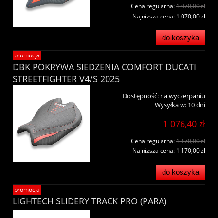
Cena regularna:
1 070,00 zł
Najniższa cena:
1 070,00 zł
do koszyka
promocja
DBK POKRYWA SIEDZENIA COMFORT DUCATI
STREETFIGHTER V4/S 2025
Dostępność:
na wyczerpaniu
Wysyłka w:
10 dni
1 076,40 zł
Cena regularna:
1 170,00 zł
Najniższa cena:
1 170,00 zł
do koszyka
promocja
LIGHTECH SLIDERY TRACK PRO (PARA)