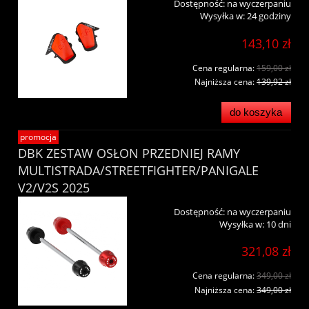
Dostępność:
na wyczerpaniu
Wysyłka w:
24 godziny
143,10 zł
Cena regularna:
159,00 zł
Najniższa cena:
139,92 zł
do koszyka
promocja
DBK ZESTAW OSŁON PRZEDNIEJ RAMY
MULTISTRADA/STREETFIGHTER/PANIGALE
V2/V2S 2025
Dostępność:
na wyczerpaniu
Wysyłka w:
10 dni
321,08 zł
Cena regularna:
349,00 zł
Najniższa cena:
349,00 zł