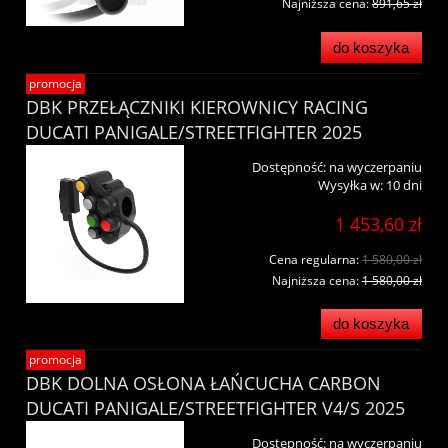
Najniższa cena:
891,65 zł
do koszyka
promocja
DBK PRZEŁĄCZNIKI KIEROWNICY RACING
DUCATI PANIGALE/STREETFIGHTER 2025
Dostępność:
na wyczerpaniu
Wysyłka w:
10 dni
1 453,60 zł
Cena regularna:
1 580,00 zł
Najniższa cena:
1 580,00 zł
do koszyka
promocja
DBK DOLNA OSŁONA ŁAŃCUCHA CARBON
DUCATI PANIGALE/STREETFIGHTER V4/S 2025
Dostępność:
na wyczerpaniu