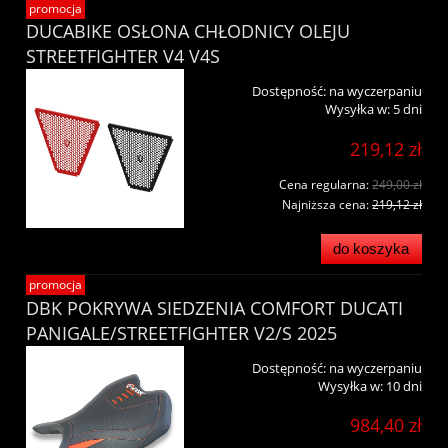
promocja
DUCABIKE OSŁONA CHŁODNICY OLEJU
STREETFIGHTER V4 V4S
Dostępność:
na wyczerpaniu
Wysyłka w:
5 dni
219,12 zł
Cena regularna:
249,00 zł
Najniższa cena:
219,12 zł
do koszyka
promocja
DBK POKRYWA SIEDZENIA COMFORT DUCATI
PANIGALE/STREETFIGHTER V2/S 2025
Dostępność:
na wyczerpaniu
Wysyłka w:
10 dni
984,40 zł