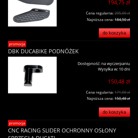
194,75 zł
Cena regularna:
205,00 zł
Najniższa cena:
184,50 zł
do koszyka
promocja
DBK DUCABIKE PODNÓŻEK
Dostępność:
na wyczerpaniu
Wysyłka w:
10 dni
150,48 zł
Cena regularna:
171,00 zł
Najniższa cena:
150,48 zł
do koszyka
promocja
CNC RACING SLIDER OCHRONNY OSŁONY
SPRZĘGŁA DUCATI