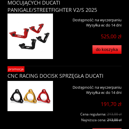
MOCUJĄCYCH DUCATI
PANIGALE/STREETFIGHTER V2/S 2025
Dostępność:
na wyczerpaniu
Wysyłka w:
do 14 dni
525,00 zł
do koszyka
promocja
CNC RACING DOCISK SPRZĘGŁA DUCATI
Dostępność:
na wyczerpaniu
Wysyłka w:
do 14 dni
191,70 zł
Cena regularna:
213,00 zł
Najniższa cena:
213,00 zł