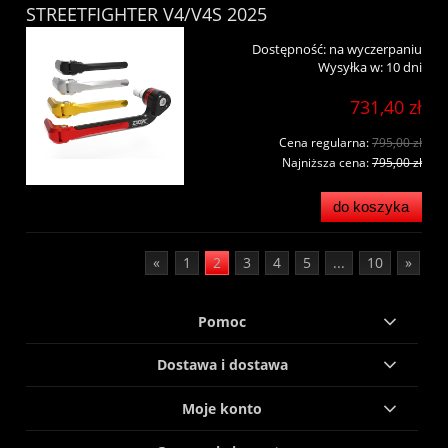
STREETFIGHTER V4/V4S 2025
Dostępność:
na wyczerpaniu
Wysyłka w:
10 dni
731,40 zł
Cena regularna:
795,00 zł
Najniższa cena:
795,00 zł
do koszyka
«
1
2
3
4
5
...
10
»
Pomoc
Dostawa i dostawa
Moje konto