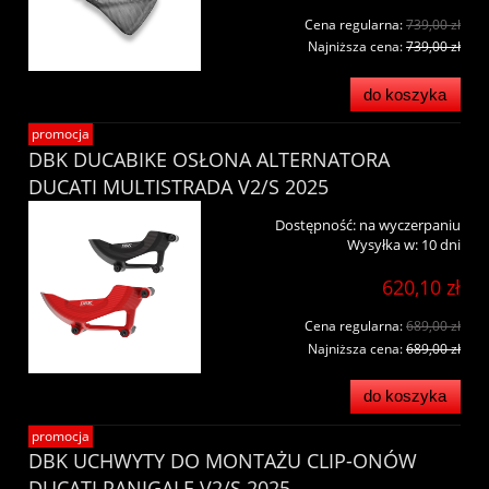
Cena regularna:
739,00 zł
Najniższa cena:
739,00 zł
do koszyka
promocja
DBK DUCABIKE OSŁONA ALTERNATORA
DUCATI MULTISTRADA V2/S 2025
Dostępność:
na wyczerpaniu
Wysyłka w:
10 dni
620,10 zł
Cena regularna:
689,00 zł
Najniższa cena:
689,00 zł
do koszyka
promocja
DBK UCHWYTY DO MONTAŻU CLIP-ONÓW
DUCATI PANIGALE V2/S 2025