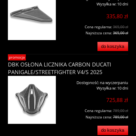
Wysyłka w:
10 dni
335,80 zł
Cena regularna:
365,00 zł
Najniższa cena:
365,00 zł
do koszyka
promocja
DBK OSŁONA LICZNIKA CARBON DUCATI
PANIGALE/STREETFIGHTER V4/S 2025
Dostępność:
na wyczerpaniu
Wysyłka w:
10 dni
725,88 zł
Cena regularna:
789,00 zł
Najniższa cena:
789,00 zł
do koszyka