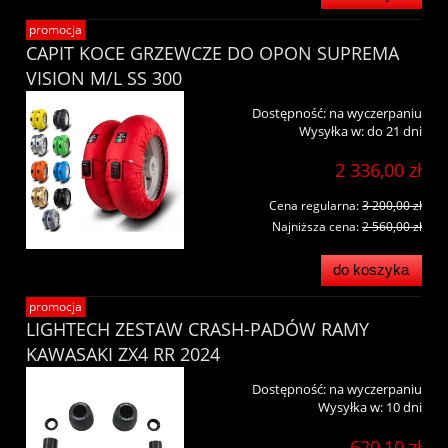
promocja
CAPIT KOCE GRZEWCZE DO OPON SUPREMA
VISION M/L SS 300
Dostępność:
na wyczerpaniu
Wysyłka w:
do 21 dni
2 336,00 zł
Cena regularna:
3 200,00 zł
Najniższa cena:
2 560,00 zł
do koszyka
promocja
LIGHTECH ZESTAW CRASH-PADÓW RAMY
KAWASAKI ZX4 RR 2024
Dostępność:
na wyczerpaniu
Wysyłka w:
10 dni
620,10 zł