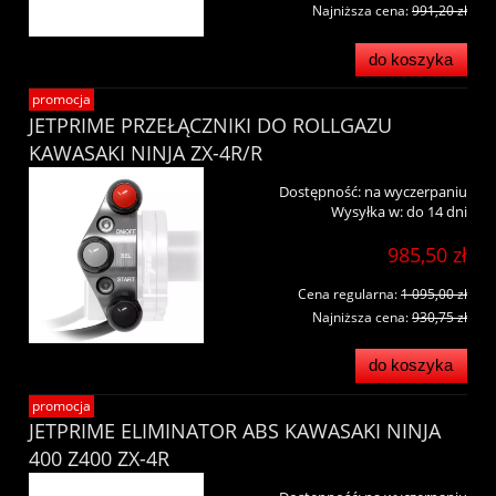
Najniższa cena:
991,20 zł
do koszyka
promocja
JETPRIME PRZEŁĄCZNIKI DO ROLLGAZU
KAWASAKI NINJA ZX-4R/R
Dostępność:
na wyczerpaniu
Wysyłka w:
do 14 dni
985,50 zł
Cena regularna:
1 095,00 zł
Najniższa cena:
930,75 zł
do koszyka
promocja
JETPRIME ELIMINATOR ABS KAWASAKI NINJA
400 Z400 ZX-4R