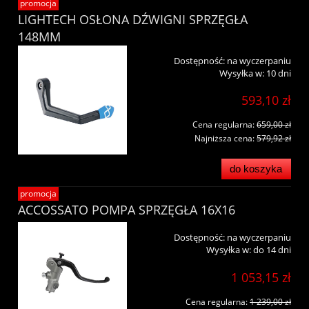
promocja
LIGHTECH OSŁONA DŹWIGNI SPRZĘGŁA
148MM
Dostępność:
na wyczerpaniu
Wysyłka w:
10 dni
593,10 zł
Cena regularna:
659,00 zł
Najniższa cena:
579,92 zł
do koszyka
promocja
ACCOSSATO POMPA SPRZĘGŁA 16X16
Dostępność:
na wyczerpaniu
Wysyłka w:
do 14 dni
1 053,15 zł
Cena regularna:
1 239,00 zł