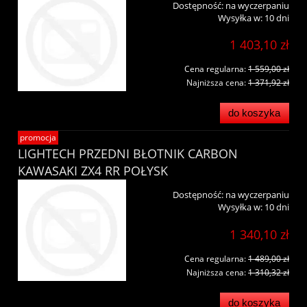
Dostępność:
na wyczerpaniu
Wysyłka w:
10 dni
1 403,10 zł
Cena regularna:
1 559,00 zł
Najniższa cena:
1 371,92 zł
do koszyka
promocja
LIGHTECH PRZEDNI BŁOTNIK CARBON
KAWASAKI ZX4 RR POŁYSK
Dostępność:
na wyczerpaniu
Wysyłka w:
10 dni
1 340,10 zł
Cena regularna:
1 489,00 zł
Najniższa cena:
1 310,32 zł
do koszyka