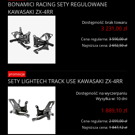
BONAMICI RACING SETY REGULOWANE
KAWASAKI ZX-4RR
Dostępność:
brak towaru
3 231,00 zł
Cena regularna:
3 590,00 zł
Najniższa cena:
2 692,50 zł
promocja
SETY LIGHTECH TRACK USE KAWASAKI ZX-4RR
Dostępność:
na wyczerpaniu
Wysyłka w:
10 dni
1 889,10 zł
Cena regularna:
2 099,00 zł
Najniższa cena:
1 847,12 zł