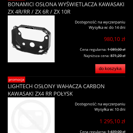
BONAMICI OSŁONA WYŚWIETLACZA KAWASAKI
ZX 4R/RR / ZX 6R / ZX 10R
Dostępność:
na wyczerpaniu
Wysyłka w:
do 14 dni
980,10 zł
Cena regularna:
1 089,00 zł
Najniższa cena:
871,20 zł
do koszyka
promocja
LIGHTECH OSŁONY WAHACZA CARBON
KAWASAKI ZX4 RR POŁYSK
Dostępność:
na wyczerpaniu
Wysyłka w:
10 dni
1 295,10 zł
Cena regularna:
1 439,00 zł