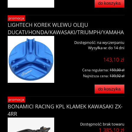
do koszyka
promocja
LIGHTECH KOREK WLEWU OLEJU
DUCATI/HONDA/KAWASAKI/TRIUMPH/YAMAHA
Dostępność:
na wyczerpaniu
Wysyłka w:
do 14 dni
143,10 zł
Cena regularna:
159,00 zł
Najniższa cena:
139,92 zł
do koszyka
promocja
BONAMICI RACING KPL KLAMEK KAWASAKI ZX-
4RR
Dostępność:
brak towaru
1 385,10 zł