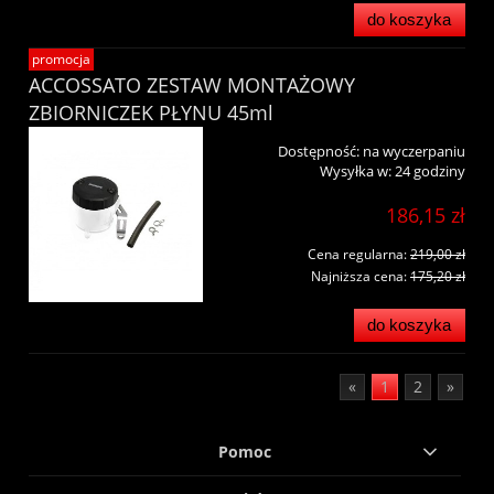
do koszyka
promocja
ACCOSSATO ZESTAW MONTAŻOWY
ZBIORNICZEK PŁYNU 45ml
Dostępność:
na wyczerpaniu
Wysyłka w:
24 godziny
186,15 zł
Cena regularna:
219,00 zł
Najniższa cena:
175,20 zł
do koszyka
«
1
2
»
Pomoc