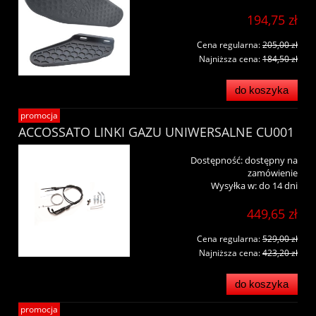
194,75 zł
Cena regularna:
205,00 zł
Najniższa cena:
184,50 zł
do koszyka
promocja
ACCOSSATO LINKI GAZU UNIWERSALNE CU001
Dostępność:
dostępny na
zamówienie
Wysyłka w:
do 14 dni
449,65 zł
Cena regularna:
529,00 zł
Najniższa cena:
423,20 zł
do koszyka
promocja