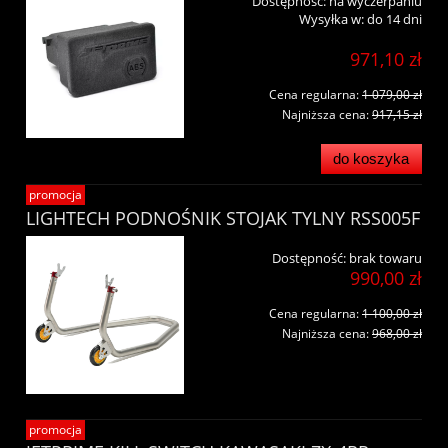
Dostępność:
na wyczerpaniu
Wysyłka w:
do 14 dni
971,10 zł
Cena regularna:
1 079,00 zł
Najniższa cena:
917,15 zł
do koszyka
promocja
LIGHTECH PODNOŚNIK STOJAK TYLNY RSS005F
Dostępność:
brak towaru
990,00 zł
Cena regularna:
1 100,00 zł
Najniższa cena:
968,00 zł
promocja