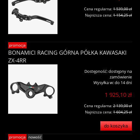
Cena regularna:
1 539,00 zł
Najniższa cena:
1 154,25 zł
promocja
BONAMICI RACING GÓRNA PÓŁKA KAWASAKI
ZX-4RR
Dostępność:
dostępny na
zamówienie
Wysyłka w:
do 14 dni
1 925,10 zł
Cena regularna:
2 139,00 zł
Najniższa cena:
1 604,25 zł
do koszyka
promocja
nowość