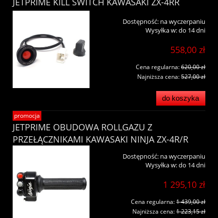
JETPRIME KILL SWITCH KAWASAKI ZX-4RR
Dostępność:
na wyczerpaniu
Wysyłka w:
do 14 dni
558,00 zł
Cena regularna:
620,00 zł
Najniższa cena:
527,00 zł
do koszyka
promocja
JETPRIME OBUDOWA ROLLGAZU Z
PRZEŁĄCZNIKAMI KAWASAKI NINJA ZX-4R/R
Dostępność:
na wyczerpaniu
Wysyłka w:
do 14 dni
1 295,10 zł
Cena regularna:
1 439,00 zł
Najniższa cena:
1 223,15 zł