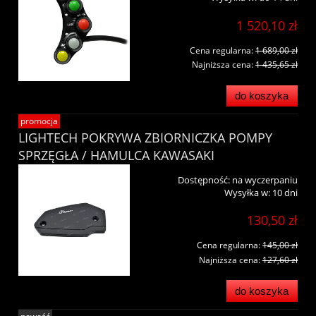
1 520,10 zł
Cena regularna:
1 689,00 zł
Najniższa cena:
1 435,65 zł
do koszyka
promocja
LIGHTECH POKRYWA ZBIORNICZKA POMPY
SPRZĘGŁA / HAMULCA KAWASAKI
Dostępność:
na wyczerpaniu
Wysyłka w:
10 dni
130,50 zł
Cena regularna:
145,00 zł
Najniższa cena:
127,60 zł
do koszyka