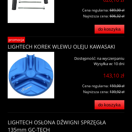
Cena regularna:
689,00 zł
Najniższa cena:
606,32 zł
do koszyka
promocja
LIGHTECH KOREK WLEWU OLEJU KAWASAKI
Dostępność:
na wyczerpaniu
Wysyłka w:
10 dni
143,10 zł
Cena regularna:
159,00 zł
Najniższa cena:
139,92 zł
do koszyka
LIGHTECH OSŁONA DŹWIGNI SPRZĘGŁA
135mm GC-TECH