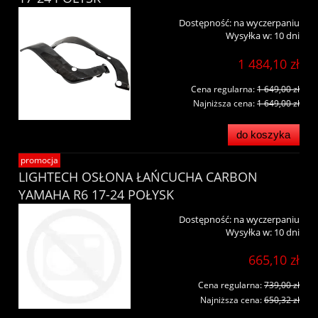
Dostępność:
na wyczerpaniu
Wysyłka w:
10 dni
1 484,10 zł
Cena regularna:
1 649,00 zł
Najniższa cena:
1 649,00 zł
do koszyka
promocja
LIGHTECH OSŁONA ŁAŃCUCHA CARBON
YAMAHA R6 17-24 POŁYSK
Dostępność:
na wyczerpaniu
Wysyłka w:
10 dni
665,10 zł
Cena regularna:
739,00 zł
Najniższa cena:
650,32 zł