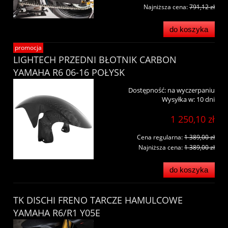
Najniższa cena:
791,12 zł
do koszyka
promocja
LIGHTECH PRZEDNI BŁOTNIK CARBON
YAMAHA R6 06-16 POŁYSK
Dostępność:
na wyczerpaniu
Wysyłka w:
10 dni
1 250,10 zł
Cena regularna:
1 389,00 zł
Najniższa cena:
1 389,00 zł
do koszyka
TK DISCHI FRENO TARCZE HAMULCOWE
YAMAHA R6/R1 Y05E