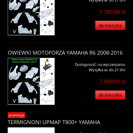
Wysyłka w:
do 21 dni
7 399,00 zł
do koszyka
OWIEWKI MOTOFORZA YAMAHA R6 2008-2016
Dostępność:
na wyczerpaniu
Wysyłka w:
do 21 dni
7 499,00 zł
do koszyka
promocja
TERMIGNONI UPMAP T800+ YAMAHA