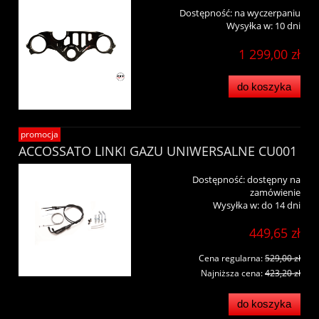
Dostępność:
na wyczerpaniu
Wysyłka w:
10 dni
1 299,00 zł
do koszyka
promocja
ACCOSSATO LINKI GAZU UNIWERSALNE CU001
Dostępność:
dostępny na
zamówienie
Wysyłka w:
do 14 dni
449,65 zł
Cena regularna:
529,00 zł
Najniższa cena:
423,20 zł
do koszyka