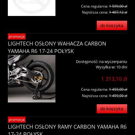
Cena regularna:
1 599,00 zł
Najniższa cena:
1 407,12 zł
do koszyka
promocja
LIGHTECH OSŁONY WAHACZA CARBON
YAMAHA R6 17-24 POŁYSK
Dostępność:
na wyczerpaniu
Wysyłka w:
10 dni
1 313,10 zł
Cena regularna:
1 459,00 zł
Najniższa cena:
1 459,00 zł
do koszyka
promocja
LIGHTECH OSŁONY RAMY CARBON YAMAHA R6
17-24 POŁYSK