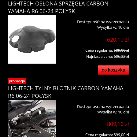
LIGHTECH OSŁONA SPRZĘGŁA CARBON
YAMAHA R6 06-24 POŁYSK
Dostępność:
na wyczerpaniu
Wysyłka w:
10 dni
620,10 zł
Cena regularna:
689,00 zł
Najniższa cena:
606,32 zł
do koszyka
promocja
LIGHTECH TYLNY BŁOTNIK CARBON YAMAHA
R6 06-24 POŁYSK
Dostępność:
na wyczerpaniu
Wysyłka w:
10 dni
809,10 zł
Cena regularna:
899,00 zł