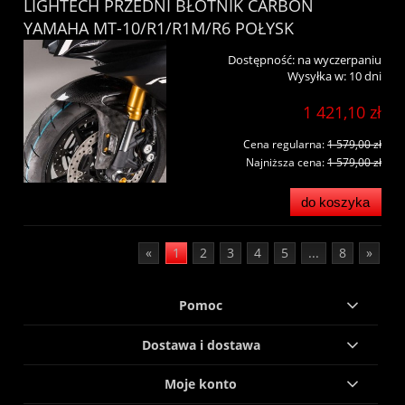
LIGHTECH PRZEDNI BŁOTNIK CARBON
YAMAHA MT-10/R1/R1M/R6 POŁYSK
Dostępność:
na wyczerpaniu
Wysyłka w:
10 dni
1 421,10 zł
Cena regularna:
1 579,00 zł
Najniższa cena:
1 579,00 zł
do koszyka
«
1
2
3
4
5
...
8
»
Pomoc
Dostawa i dostawa
Moje konto