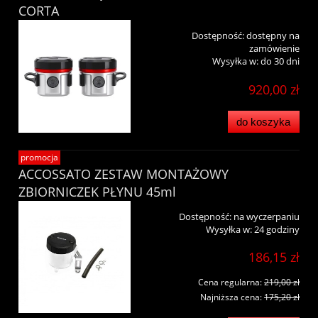
CORTA
Dostępność:
dostępny na
zamówienie
Wysyłka w:
do 30 dni
920,00 zł
do koszyka
promocja
ACCOSSATO ZESTAW MONTAŻOWY
ZBIORNICZEK PŁYNU 45ml
Dostępność:
na wyczerpaniu
Wysyłka w:
24 godziny
186,15 zł
Cena regularna:
219,00 zł
Najniższa cena:
175,20 zł