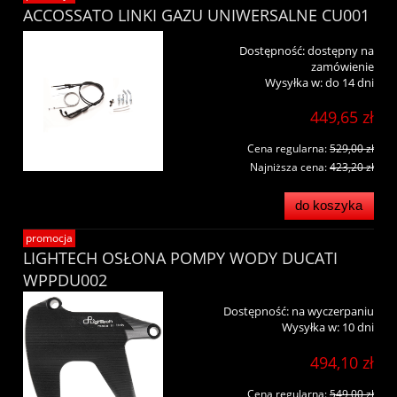
ACCOSSATO LINKI GAZU UNIWERSALNE CU001
Dostępność:
dostępny na
zamówienie
Wysyłka w:
do 14 dni
449,65 zł
Cena regularna:
529,00 zł
Najniższa cena:
423,20 zł
do koszyka
promocja
LIGHTECH OSŁONA POMPY WODY DUCATI
WPPDU002
Dostępność:
na wyczerpaniu
Wysyłka w:
10 dni
494,10 zł
Cena regularna:
549,00 zł