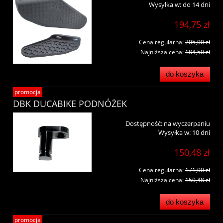
Wysyłka w:
do 14 dni
194,75 zł
Cena regularna:
205,00 zł
Najniższa cena:
184,50 zł
do koszyka
promocja
DBK DUCABIKE PODNÓŻEK
Dostępność:
na wyczerpaniu
Wysyłka w:
10 dni
150,48 zł
Cena regularna:
171,00 zł
Najniższa cena:
150,48 zł
do koszyka
promocja