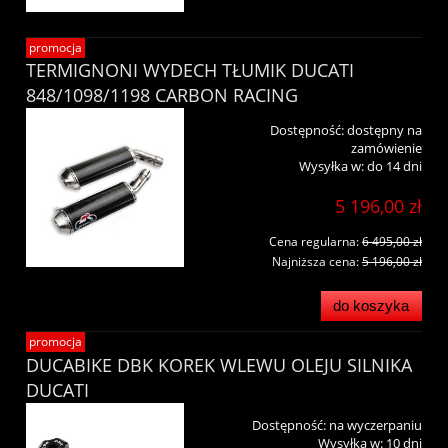
promocja
TERMIGNONI WYDECH TŁUMIK DUCATI
848/1098/1198 CARBON RACING
Dostępność:
dostępny na
zamówienie
Wysyłka w:
do 14 dni
5 196,00 zł
Cena regularna:
6 495,00 zł
Najniższa cena:
5 196,00 zł
do koszyka
promocja
DUCABIKE DBK KOREK WLEWU OLEJU SILNIKA
DUCATI
Dostępność:
na wyczerpaniu
Wysyłka w:
10 dni