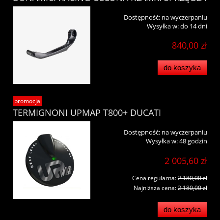
Dostępność:
na wyczerpaniu
Wysyłka w:
do 14 dni
840,00 zł
do koszyka
promocja
TERMIGNONI UPMAP T800+ DUCATI
Dostępność:
na wyczerpaniu
Wysyłka w:
48 godzin
2 005,60 zł
Cena regularna:
2 180,00 zł
Najniższa cena:
2 180,00 zł
do koszyka