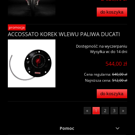
do koszyka
promocja
ACCOSSATO KOREK WLEWU PALIWA DUCATI
Dostępność:
na wyczerpaniu
Wysyłka w:
do 14 dni
544,00 zł
Cena regularna:
640,00 zł
Najniższa cena:
512,00 zł
do koszyka
«
1
2
3
»
Pomoc