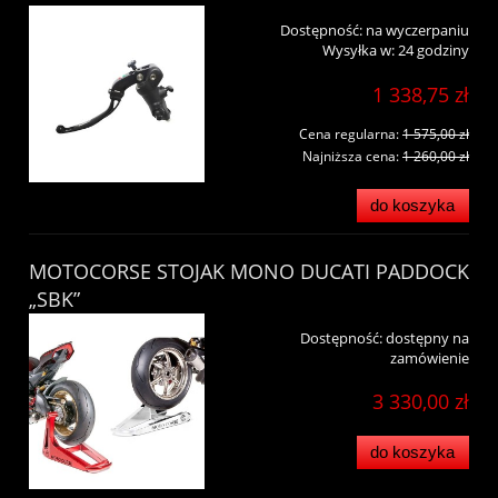
Dostępność:
na wyczerpaniu
Wysyłka w:
24 godziny
1 338,75 zł
Cena regularna:
1 575,00 zł
Najniższa cena:
1 260,00 zł
do koszyka
MOTOCORSE STOJAK MONO DUCATI PADDOCK
„SBK”
Dostępność:
dostępny na
zamówienie
3 330,00 zł
do koszyka