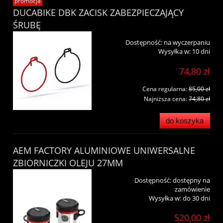
promocja
DUCABIKE DBK ZACISK ZABEZPIECZAJĄCY
ŚRUBĘ
Dostępność:
na wyczerpaniu
Wysyłka w:
10 dni
74,80 zł
Cena regularna:
85,00 zł
Najniższa cena:
74,80 zł
do koszyka
AEM FACTORY ALUMINIOWE UNIWERSALNE
ZBIORNICZKI OLEJU 27MM
Dostępność:
dostępny na
zamówienie
Wysyłka w:
do 30 dni
520,00 zł