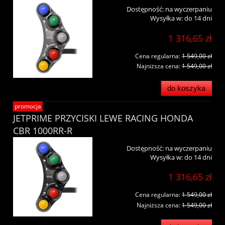
Dostępność:
na wyczerpaniu
Wysyłka w:
do 14 dni
1 316,65 zł
Cena regularna:
1 549,00 zł
Najniższa cena:
1 549,00 zł
do koszyka
promocja
JETPRIME PRZYCISKI LEWE RACING HONDA
CBR 1000RR-R
Dostępność:
na wyczerpaniu
Wysyłka w:
do 14 dni
1 316,65 zł
Cena regularna:
1 549,00 zł
Najniższa cena:
1 549,00 zł