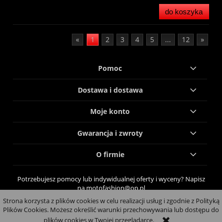
do koszyka
«
1
2
3
4
5
...
12
»
Pomoc
Dostawa i dostawa
Moje konto
Gwarancja i zwroty
O firmie
Potrzebujesz pomocy lub indywidualnej oferty i wyceny? Napisz
na motofashion@op.pl
Strona korzysta z plików cookies w celu realizacji usług i zgodnie z Polityką
pokaż pełną wersję strony
Plików Cookies. Możesz określić warunki przechowywania lub dostępu do
plików cookies w Twojej przeglądarce.