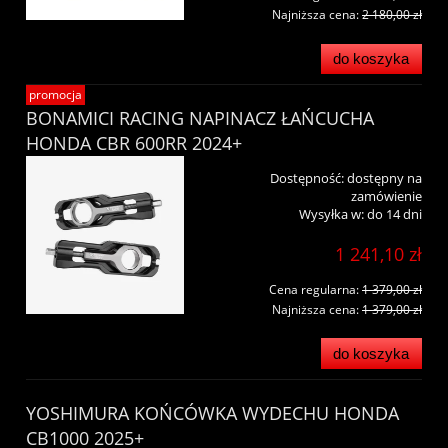
Najniższa cena:
2 180,00 zł
do koszyka
promocja
BONAMICI RACING NAPINACZ ŁAŃCUCHA
HONDA CBR 600RR 2024+
Dostępność:
dostępny na
zamówienie
Wysyłka w:
do 14 dni
1 241,10 zł
Cena regularna:
1 379,00 zł
Najniższa cena:
1 379,00 zł
do koszyka
YOSHIMURA KOŃCÓWKA WYDECHU HONDA
CB1000 2025+