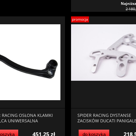
Najniższ
2 180,
promocja
R RACING OSŁONA KLAMKI
SPIDER RACING DYSTANSE
LCA UNIWERSALNA
ZACISKÓW DUCATI PANIGAL
451,25 zł
218,
koszyka
do koszyka