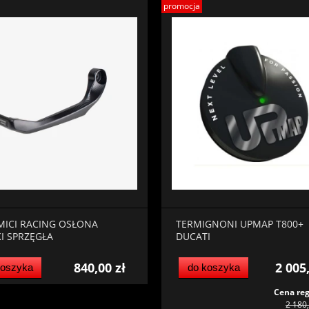
promocja
ICI RACING OSŁONA
TERMIGNONI UPMAP T800+
I SPRZĘGŁA
DUCATI
840,00 zł
2 005
koszyka
do koszyka
Cena reg
2 180,