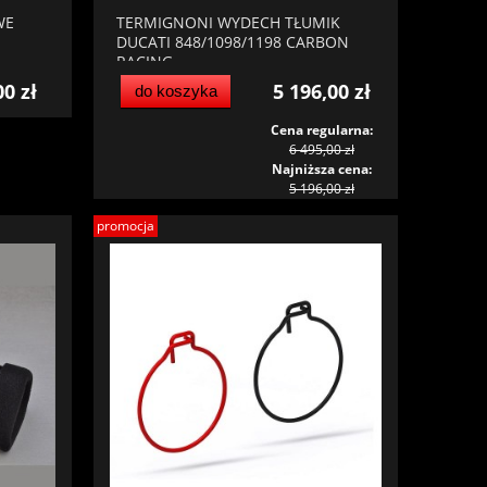
WE
TERMIGNONI WYDECH TŁUMIK
DUCATI 848/1098/1198 CARBON
RACING
00 zł
5 196,00 zł
do koszyka
Cena regularna:
6 495,00 zł
Najniższa cena:
5 196,00 zł
promocja