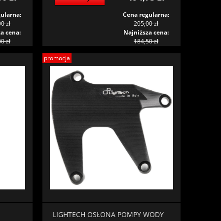
ularna:
Cena regularna:
0 zł
205,00 zł
a cena:
Najniższa cena:
0 zł
184,50 zł
promocja
LIGHTECH OSŁONA POMPY WODY