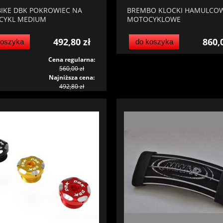
IKE DBK POKROWIEC NA
BREMBO KLOCKI HAMULCO
CYKL MEDIUM
MOTOCYKLOWE
492,80 zł
860,
koszyka
do koszyka
Cena regularna:
560,00 zł
Najniższa cena:
492,80 zł