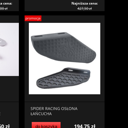
a cena:
Najniższa cena:
00 zł
427,50 zł
promocja
SPIDER RACING OSŁONA
E
ŁAŃCUCHA
50 zł
194,75 zł
do koszyka