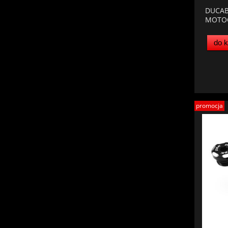
DUCAB
MOTO
do 
promocja