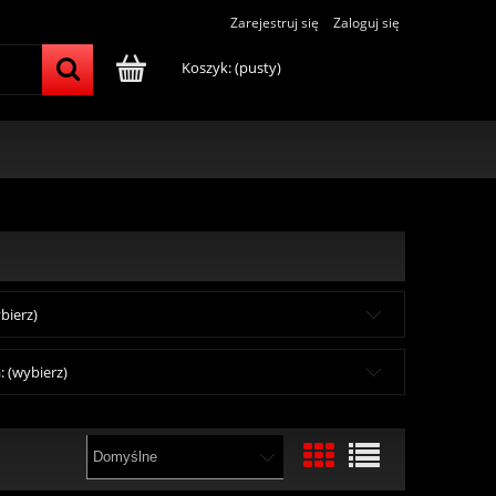
Zarejestruj się
Zaloguj się
Koszyk:
(pusty)
bierz)
 (wybierz)