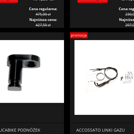
Cena regularna:
Cena reg
475,00 zł
230,0
Najniższa cena:
Najniższ
427,50 zł
207,0
promocja
UCABIKE PODNÓŻEK
ACCOSSATO LINKI GAZU