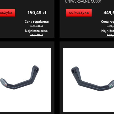
UNIWERSALNE CU001
150,48 zł
449,
koszyka
do koszyka
Cena regularna:
Cena reg
171,00 zł
529,0
Najniższa cena:
Najniższ
150,48 zł
423,2