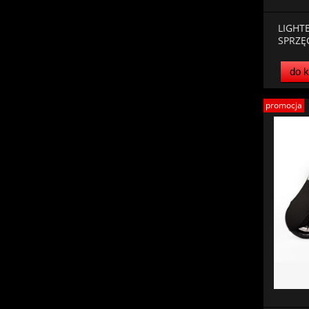
LIGHT
SPRZĘ
do 
promocja