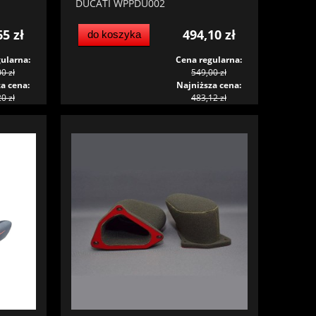
DUCATI WPPDU002
65 zł
494,10 zł
do koszyka
ularna:
Cena regularna:
0 zł
549,00 zł
a cena:
Najniższa cena:
0 zł
483,12 zł