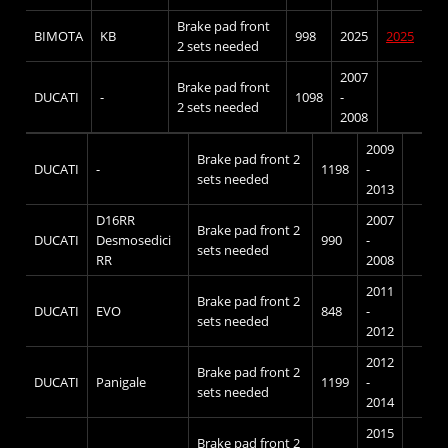
Brake pad front
BIMOTA
KB
998
2025
2025
2 sets needed
2007
Brake pad front
DUCATI
-
1098
-
2 sets needed
2008
2009
Brake pad front 2
DUCATI
-
1198
-
sets needed
2013
D16RR
2007
Brake pad front 2
DUCATI
Desmosedici
990
-
sets needed
RR
2008
2011
Brake pad front 2
DUCATI
EVO
848
-
sets needed
2012
2012
Brake pad front 2
DUCATI
Panigale
1199
-
sets needed
2014
2015
Brake pad front 2