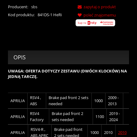
Producent:
sbs
zapytaj o produkt
Kod produktu:
841DS-1 HeRi
poleć znajomemu
OPIS
UWAGA: OFERTA DOTYCZY ZESTAWU (DWÓCH KLOCKÓW) NA
JEDNĄ TARCZĘ.
RSV4 ,
Brake pad front 2 sets
2009 -
APRILIA
1000
ABS
needed
2013
RSV4
Brake pad front 2
2019 -
APRILIA
1100
Factory
sets needed
2024
RSV4-R ,
Brake pad front
APRILIA
1000
2010
2010
ABS APRC
2 sets needed