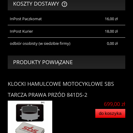
KOSZTY DOSTAWY
CENA NIE ZAWIERA EWENTUALNYCH KOSZTÓW PŁATNOŚCI
InPost Paczkomat
16,00 zł
InPost Kurier
18,00 zł
odbiór osobisty
(w siedzibie firmy)
0,00 zł
PRODUKTY POWIĄZANE
KLOCKI HAMULCOWE MOTOCYKLOWE SBS
TARCZA PRAWA PRZÓD 841DS-2
699,00 zł
do koszyka