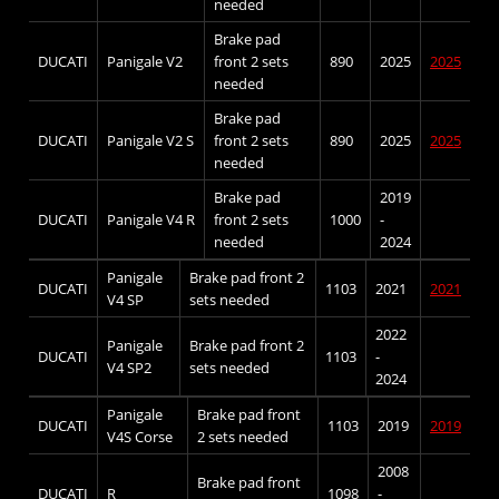
needed
Brake pad
DUCATI
Panigale V2
front 2 sets
890
2025
2025
needed
Brake pad
DUCATI
Panigale V2 S
front 2 sets
890
2025
2025
needed
Brake pad
2019
DUCATI
Panigale V4 R
front 2 sets
1000
-
needed
2024
Panigale
Brake pad front 2
DUCATI
1103
2021
2021
V4 SP
sets needed
2022
Panigale
Brake pad front 2
DUCATI
1103
-
V4 SP2
sets needed
2024
Panigale
Brake pad front
DUCATI
1103
2019
2019
V4S Corse
2 sets needed
2008
Brake pad front
DUCATI
R
1098
-