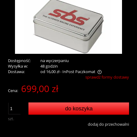
Dostępność:
na wyczerpaniu
Wysyłka w:
48 godzin
Dostawa:
od 16,00 zł
- InPost Paczkomat
sprawdź formy dostawy
Cena nie zawiera ewentualnych kosztów płatności
699,00 zł
Cena:
do koszyka
szt.
dodaj do przechowalni